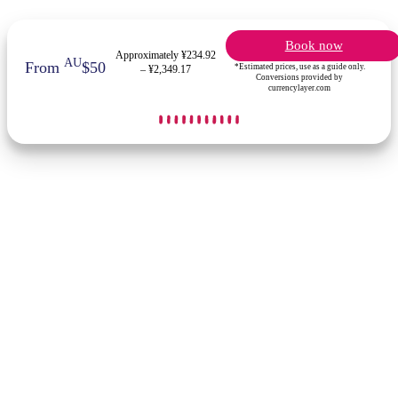
Book now
Approximately ¥234.92
AU
From
$50
*Estimated prices, use as a guide only.
– ¥2,349.17
Conversions provided by
currencylayer.com