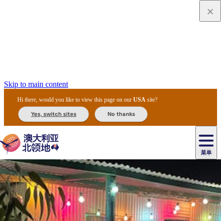
Skip to main content
Hi there, would you like to view this page on our
USA
site?
Yes, switch sites
No thanks
菜单
原
住
导
民
游
卡
文
爱
美
陪
卡
李
自
达
化
丽
食
同
节
租
杜
户
治
然
瓦
卡
尔
体
住
斯
攻
旅
主
庆
车
国
外
菲
和
塔
鲁
茨
文
验
宿
泉
略
程
乌
与
和
家
和
特
野
卡
历
尼
卡
奥
鲁
活
交
公
探
国
生
国
史
导
特
鲁
里
鲁
动
通
园
险
家
动
家
和
东
马
露
米
/
查
公
植
公
遗
提
阿
高