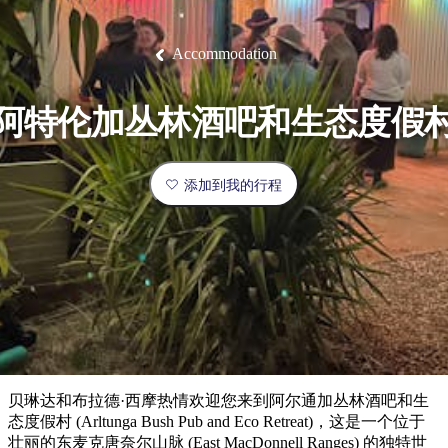
塔
营
鲁
航
魔
/
园
物
园
产
维
纳
端
兰
和
克
鬼
最
体
西
群
钓
姆
旅
卡
豪
国
旅
大
麦
岛
鱼
地
游
温
华
家
行
受
验
理
马
克
Accommodation
泉
野
公
灵
景
石
古
唐
欢
池
营
园
感
保
克
纳
点
护
瀑
国
规
迎
区
布
家
阿特伦加丛林酒吧和生态度假
公
划
目
旅
园
和
的
行
预
地
者
添加到我的行程
订
活
类
动
型
内
实
陆
用
和
精
信
户
规
选
息
外
划
榜
您
单
贝琳达和布拉德·西摩热情欢迎您来到阿尔通加丛林酒吧和生
的
态度假村 (Arltunga Bush Pub and Eco Retreat)，这是一个位于
壮丽的东麦克唐奈尔山脉 (East MacDonnell Ranges) 的独特世