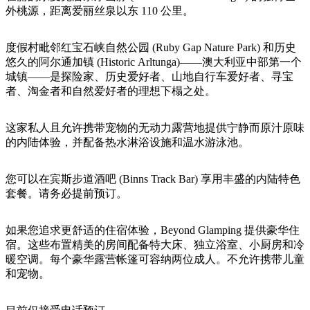
旅
规
按
外桃源，距离爱丽丝泉以东 110 公里。
行
划
地
工
区
度假村毗邻红宝石峡自然公园 (Ruby Gap Nature Park) 和历史
具
探
悠久的阿尔通加镇 (Historic Arltunga)——澳大利亚中部第一个
索
城镇——是探险家、历史爱好者、山地自行车爱好者、寻宝
者、淘金者和自然爱好者的理想下榻之处。
搜
这家私人且允许携带宠物的无动力露营地提供宁静而原汁原味
索:
的内陆体验，并配备热水淋浴设施和温水游泳池。
您可以在宾斯步道酒吧 (Binns Track Bar) 享用丰盛的内陆特色
套餐。请务必提前预订。
Sign
up
如果您追求更舒适的住宿体验，Beyond Glamping 提供豪华住
宿。这些布置精美的房间配备特大床、独立浴室、小厨房和冷
暖空调。每个豪华露营帐篷可容纳两位成人。不允许携带儿童
和宠物。