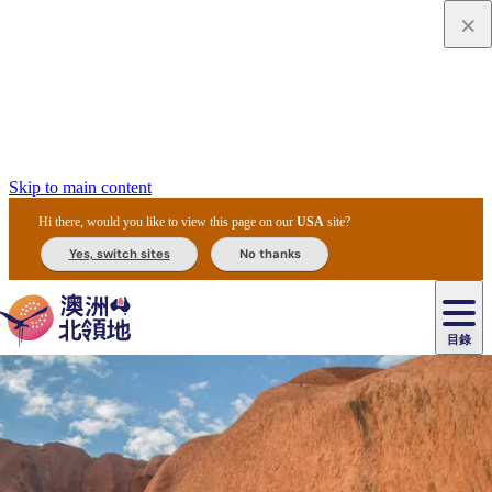
Skip to main content
Hi there, would you like to view this page on our
USA
site?
Yes, switch sites
No thanks
目錄
原
住
民
租
卡
文
愛
美
車
卡
李
自
達
化
麗
食
導
節
和
杜
戶
治
然
瓦
卡
爾
體
住
斯
攻
覽
主
慶
交
國
外
菲
和
塔
魯
茨
文
驗
宿
泉
略
團
烏
與
通
家
和
特
野
卡
歷
尼
卡
奧
魯
活
工
公
探
國
生
國
史
目
特
魯
里
魯
動
具
園
險
家
動
家
與
東
馬
露
米
/
查
公
植
公
文
提
阿
豪