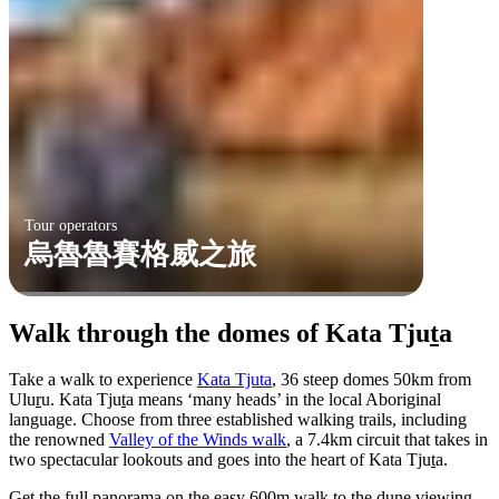
Tour operators
烏魯魯賽格威之旅
Walk through the domes of Kata Tju
t
a
Take a walk to experience
Kata Tjuta
, 36 steep domes 50km from
Ulu
r
u. Kata Tju
t
a means ‘many heads’ in the local Aboriginal
language. Choose from three established walking trails, including
the renowned
Valley of the Winds walk
, a 7.4km circuit that takes in
two spectacular lookouts and goes into the heart of Kata Tju
t
a.
Get the full panorama on the easy 600m walk to the dune viewing