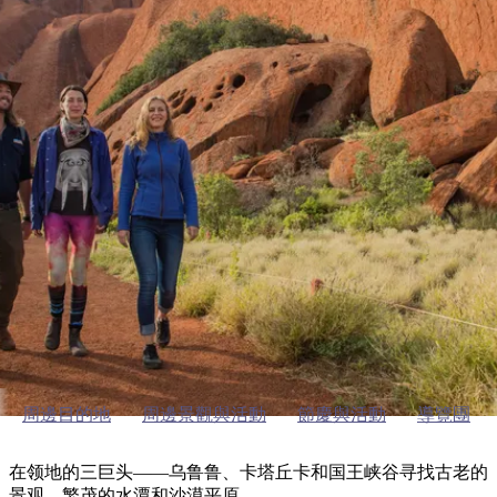
塔
營
魯
錄
魔
/
園
物
園
物
維
納
華
蘭
和
克
鬼
西
群
釣
姆
旅
卡
豪
國
大
麥
島
魚
地
游
溫
華
家
自
理
馬
克
最
體
泉
野
公
駕
必
石
古
唐
池
營
園
遊
保
克
納
乌鲁鲁的户外运动
受
驗
訪
護
瀑
國
規
區
布
家
歡
景
公
劃
園
迎
在乌鲁鲁漫步和徒步旅行
點
和
目
旅
預
的
客
訂
地
類
型
必
玩
實
內
活
用
陸
動
推
資
和
薦
訊
周邊目的地
周邊景觀與活動
節慶與活動
導覽團
戶
榜
外
單
在领地的三巨头——乌鲁鲁、卡塔丘卡和国王峡谷寻找古老的
景观、繁茂的水潭和沙漠平原。