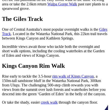
area or take the 2.6km return
Walpa Gorge Walk
past rare plants to a
spearwood grove.
The Giles Track
One of Central Australia’s most popular overnight walks is the
Giles
Track
. Located in the Watarrka National Park, this 22km trail travels
between Kings Canyon and Kathleen Springs.
Incredible views await those who tackle both the overnight and
short walk options, including the cooling waterholes at the Garden
of Eden and views of Kings Canyon.
Kings Canyon Rim Walk
Rise early to tackle the 3.5-hour
rim walk of Kings Canyon
, a
150m-tall sandstone bluff in the Watarrka National Park, 300km
from Ulu
r
u. The challenging 500-step climb rewards you with
views from the summit over lush forests and waterholes before you
descend into the green ‘Garden of Eden’ in the belly of the canyon.
Or take the shady, easier
creek walk
through the canyon floor.