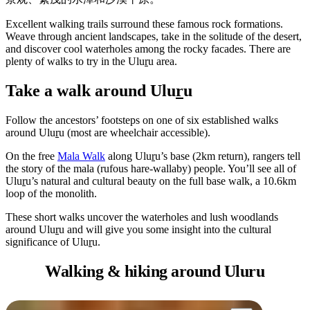
規
規
劃
劃
Excellent walking trails surround these famous rock formations.
按
您
工
Weave through ancient landscapes, take in the solitude of the desert,
地
and discover cool waterholes among the rocky facades. There are
的
具
plenty of walks to try in the Ulu
r
u area.
區
旅
探
Take a walk around Ulu
r
u
行
索
Follow the ancestors’ footsteps on one of six established walks
around Ulu
r
u (most are wheelchair accessible).
On the free
Mala Walk
along Ulu
r
u’s base (2km return), rangers tell
the story of the mala (rufous hare-wallaby) people. You’ll see all of
Ulu
r
u’s natural and cultural beauty on the full base walk, a 10.6km
loop of the monolith.
搜
尋:
These short walks uncover the waterholes and lush woodlands
around Ulu
r
u and will give you some insight into the cultural
significance of Ulu
r
u.
Walking &
hiking around Uluru
Sign
up