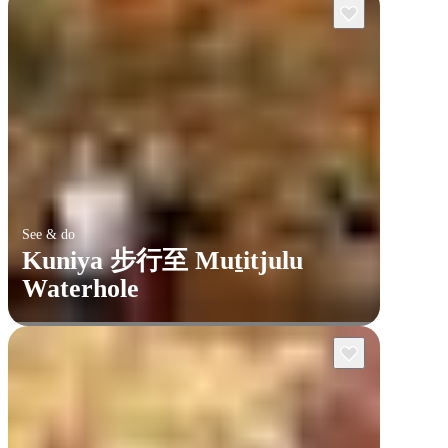
See & do
Kuniya 步行至 Muṯitjulu
Waterhole