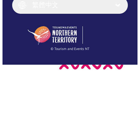
English (UK)
繁體中文
Deutsch
English (US)
日本語
English
简体中文
(Singapore)
繁體中文
Français
© Tourism and Events NT