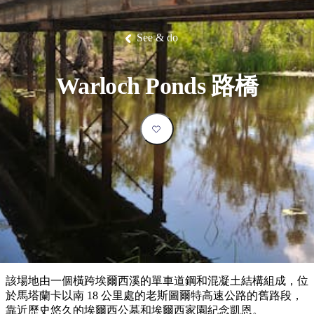
塔
營
魯
錄
魔
/
園
物
園
物
維
納
華
蘭
和
克
鬼
西
群
釣
姆
旅
卡
豪
國
大
麥
島
魚
地
游
溫
華
家
自
理
馬
克
See & do
最
體
泉
野
公
駕
必
石
古
唐
池
營
園
遊
保
克
納
受
驗
訪
護
瀑
國
規
區
布
家
歡
景
Warloch Ponds 路橋
公
劃
園
迎
點
和
目
旅
預
的
客
訂
地
類
型
必
玩
實
內
活
用
陸
動
推
資
和
薦
訊
戶
榜
該場地由一個橫跨埃爾西溪的單車道鋼和混凝土結構組成，位
外
單
於馬塔蘭卡以南 18 公里處的老斯圖爾特高速公路的舊路段，
靠近歷史悠久的埃爾西公墓和埃爾西家園紀念凱恩。