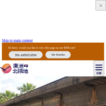
Skip to main content
Hi there, would you like to view this page on our
USA
site?
Yes, switch sites
No thanks
目錄
原
住
民
租
卡
文
愛
美
車
卡
李
自
達
化
麗
食
導
節
和
杜
戶
治
然
瓦
卡
爾
體
住
斯
攻
覽
主
慶
交
國
外
菲
和
塔
魯
茨
文
驗
宿
泉
略
團
烏
與
通
家
和
特
野
卡
歷
尼
卡
奧
魯
活
工
公
探
國
生
國
史
目
特
魯
里
魯
動
具
園
險
家
動
家
與
東
馬
露
米
/
查
公
植
公
文
提
阿
豪