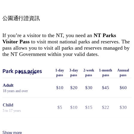
公園通行證資訊
If you’re a visitor to the NT, you need an
NT Parks
Visitor Pass
to visit most national parks and reserves. The
pass allows you to visit all parks and reserves managed by
the NT Government within your valid dates.
Park pass prices
1-day
3-day
2-week
1-month
Annual
Pass type
pass
pass
pass
pass
pass
Adult
$10
$20
$30
$45
$60
18 years and over
Child
$5
$10
$15
$22
$30
5 to 17 years
Family
$25
$50
$75
$110
$150
2 adults and 4 children
Show more