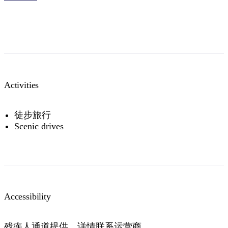
Concession
Holders of Australian Government
$8
$16
$24
$36
$48
issued Seniors Card, Pensioner
Concession Card or DVA Card.
NT residents don't need a visitor pass but may be asked to
show proof of residency, such as a valid NT driver licence.
Activities
Buy your pass online
or find out more about
passes &
permits in the NT
.
徒步旅行
Scenic drives
Accessibility
残疾人通道提供，详情联系运营商。