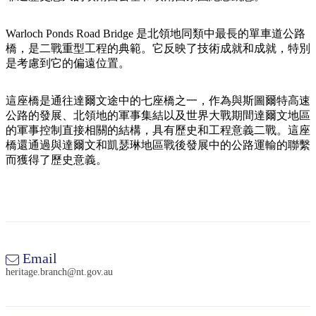
規
規
劃
劃
按
Warloch Ponds Road Bridge 是北領地同類中最長的單車道公路
您
工
地
橋，是二戰重型工程的典範。它反映了技術成就和成就，特別
的
具
是考慮到它的偏遠位置。
區
旅
探
行
這座橋是通往達爾文途中的七座橋之一，作為與斯圖爾特高速
索
公路的發展、北領地的軍事集結以及世界大戰期間達爾文地區
的軍事控制直接相關的結構，具有歷史和工程意義二戰。這座
橋還通過與達爾文和凱瑟琳地區戰後發展中的公路運輸的聯繫
而獲得了歷史意義。
搜
尋:
Email
heritage.branch@nt.gov.au
Sign
up