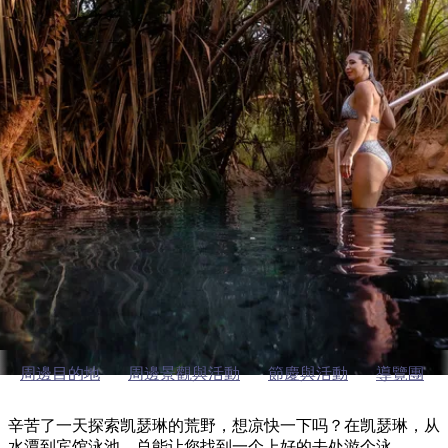
塔
營
魯
錄
魔
/
園
物
園
物
維
納
華
蘭
和
克
鬼
西
群
釣
姆
旅
卡
豪
國
大
麥
島
魚
地
游
溫
華
家
自
理
馬
克
最
體
泉
野
公
駕
必
石
古
唐
池
營
園
遊
保
克
納
凯瑟琳的户外活动
受
驗
訪
護
瀑
國
規
區
布
家
歡
景
公
劃
園
迎
凯瑟琳的游泳活动
點
和
目
旅
預
的
客
訂
地
類
型
必
玩
實
內
活
用
陸
動
推
資
和
薦
訊
周邊目的地
周邊景觀與活動
節慶與活動
導覽團
戶
榜
外
單
辛苦了一天探索凯瑟琳的荒野，想凉快一下吗？在凯瑟琳，从
水潭到宾馆泳池，总能让您找到一个上好的去处游个泳。