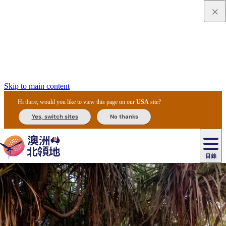
Skip to main content
Hi there, would you like to view this page on our
USA
site?
Yes, switch sites
No thanks
目錄
原
住
民
租
卡
文
愛
美
車
卡
李
自
達
化
麗
食
導
節
和
杜
戶
治
然
瓦
卡
爾
體
住
斯
攻
覽
主
慶
交
國
外
菲
和
塔
魯
茨
文
驗
宿
泉
略
團
烏
與
通
家
和
特
野
卡
歷
尼
卡
奧
魯
活
工
公
探
國
生
國
史
目
特
魯
里
魯
動
具
園
險
家
動
家
與
東
馬
露
米
/
查
公
植
公
文
提
阿
豪