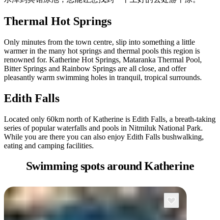
規
規
劃
劃
Thermal Hot Springs
按
您
工
地
的
具
Only minutes from the town centre, slip into something a little
區
旅
warmer in the many hot springs and thermal pools this region is
探
renowned for. Katherine Hot Springs, Mataranka Thermal Pool,
行
Bitter Springs and Rainbow Springs are all close, and offer
索
pleasantly warm swimming holes in tranquil, tropical surrounds.
Edith Falls
Located only 60km north of Katherine is Edith Falls, a breath-taking
series of popular waterfalls and pools in Nitmiluk National Park.
While you are there you can also enjoy Edith Falls bushwalking,
搜
eating and camping facilities.
尋:
Swimming spots
around Katherine
Sign
up