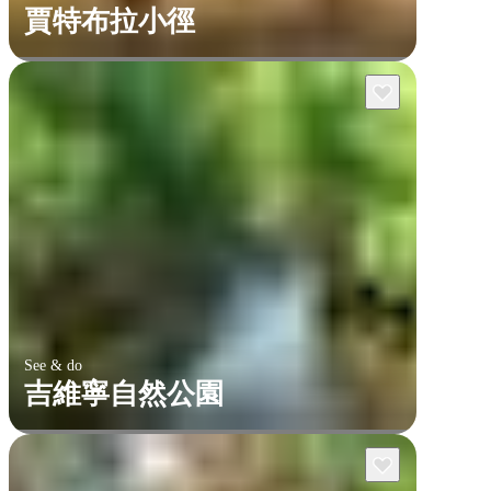
賈特布拉小徑
See & do
吉維寧自然公園