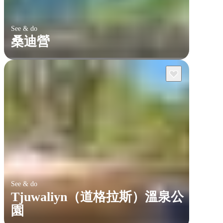
See & do
桑迪營
See & do
Tjuwaliyn（道格拉斯）溫泉公
園