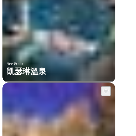
See & do
凱瑟琳溫泉