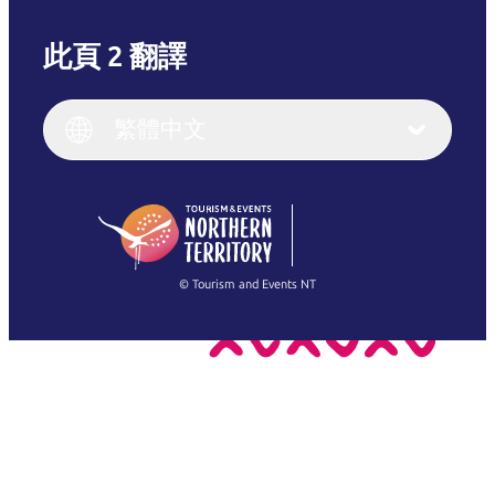
此頁 2 翻譯
English
Italiano
English (UK)
繁體中文
Deutsch
English (US)
日本語
English
简体中文
(Singapore)
繁體中文
Français
© Tourism and Events NT