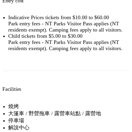
Entry cost
Buy your pass online
or find out more about
passes &
permits in the NT
.
Indicative Prices tickets from $10.00 to $60.00
Park entry fees - NT Parks Visitor Pass applies (NT
residents exempt). Camping fees apply to all visitors.
Child tickets from $5.00 to $30.00
Park entry fees - NT Parks Visitor Pass applies (NT
residents exempt). Camping fees apply to all visitors.
Facilities
燒烤
大篷車 / 野營拖車 / 露營車站點 / 露營地
停車場
解說中心