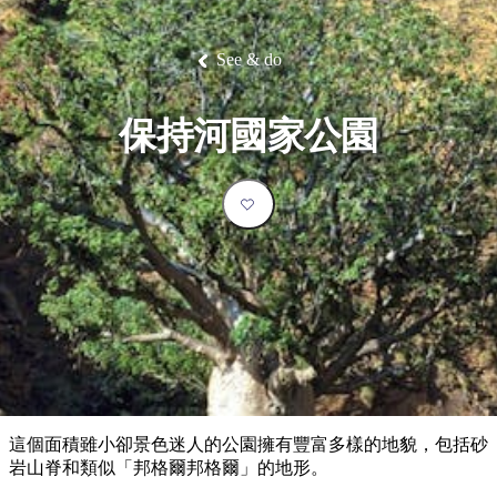
塔
營
魯
錄
魔
/
園
物
園
物
維
納
華
蘭
和
克
鬼
西
群
釣
姆
旅
卡
豪
國
大
麥
島
魚
地
游
溫
華
家
自
理
馬
克
See & do
最
體
泉
野
公
駕
必
石
古
唐
池
營
園
遊
保
克
納
受
驗
訪
護
瀑
國
規
區
布
家
歡
景
保持河國家公園
公
劃
園
迎
點
和
目
旅
預
的
客
訂
地
類
型
必
玩
實
內
活
用
陸
動
推
資
和
薦
訊
戶
榜
這個面積雖小卻景色迷人的公園擁有豐富多樣的地貌，包括砂
外
單
岩山脊和類似「邦格爾邦格爾」的地形。