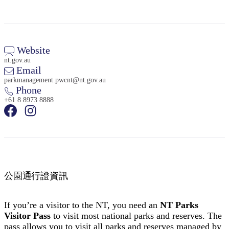
Website
nt.gov.au
Email
parkmanagement.pwcnt@nt.gov.au
Phone
+61 8 8973 8888
公園通行證資訊
If you’re a visitor to the NT, you need an
NT Parks
Visitor Pass
to visit most national parks and reserves. The
pass allows you to visit all parks and reserves managed by