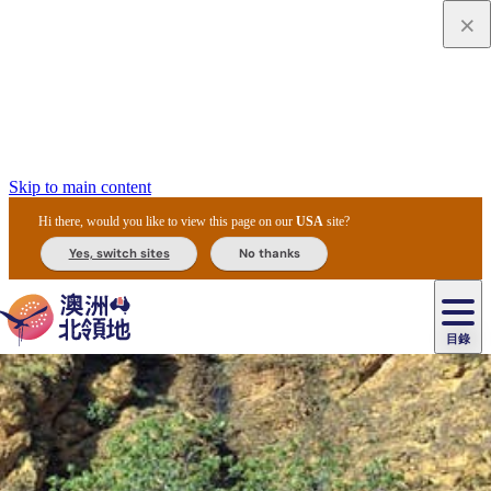
Skip to main content
Hi there, would you like to view this page on our
USA
site?
Yes, switch sites
No thanks
目錄
原
住
民
租
卡
文
愛
美
車
卡
李
自
達
化
麗
食
導
節
和
杜
戶
治
然
瓦
卡
爾
體
住
斯
攻
覽
主
慶
交
國
外
菲
和
塔
魯
茨
文
驗
宿
泉
略
團
烏
與
通
家
和
特
野
卡
歷
尼
卡
奧
魯
活
工
公
探
國
生
國
史
目
特
魯
里
魯
動
具
園
險
家
動
家
與
東
馬
露
米
/
查
公
植
公
文
提
阿
豪