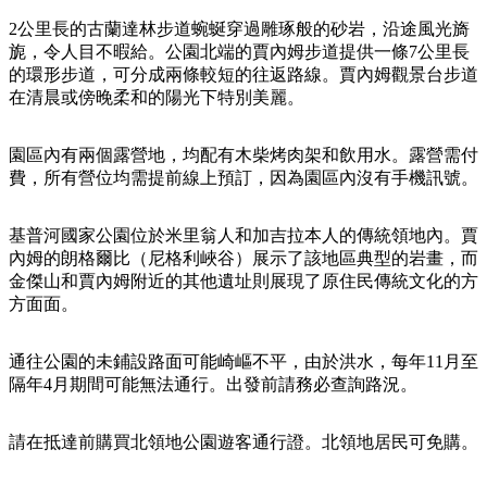
規
規
劃
劃
2公里長的古蘭達林步道蜿蜒穿過雕琢般的砂岩，沿途風光旖
按
旎，令人目不暇給。公園北端的賈內姆步道提供一條7公里長
您
工
地
的環形步道，可分成兩條較短的往返路線。賈內姆觀景台步道
的
具
在清晨或傍晚柔和的陽光下特別美麗。
區
旅
探
行
園區內有兩個露營地，均配有木柴烤肉架和飲用水。露營需付
索
費，所有營位均需提前線上預訂，因為園區內沒有手機訊號。
基普河國家公園位於米里翁人和加吉拉本人的傳統領地內。賈
內姆的朗格爾比（尼格利峽谷）展示了該地區典型的岩畫，而
金傑山和賈內姆附近的其他遺址則展現了原住民傳統文化的方
搜
方面面。
尋:
通往公園的未鋪設路面可能崎嶇不平，由於洪水，每年11月至
隔年4月期間可能無法通行。出發前請務必查詢路況。
Sign
請在抵達前購買北領地公園遊客通行證。北領地居民可免購。
up