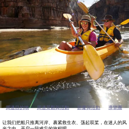
塔
營
魯
錄
魔
/
園
物
園
物
維
納
華
蘭
和
克
鬼
西
群
釣
姆
旅
卡
豪
國
大
麥
島
魚
地
游
溫
華
家
自
理
馬
克
最
體
泉
野
公
駕
必
石
古
唐
凯瑟琳的户外活动
池
營
園
遊
保
克
納
受
驗
訪
護
瀑
國
規
區
布
家
歡
景
公
劃
Canoeing & kayaking
園
迎
點
和
目
around Katherine
旅
預
的
客
訂
地
類
型
必
玩
實
內
活
用
陸
動
推
資
和
薦
訊
周邊目的地
周邊景觀與活動
節慶與活動
導覽團
戶
榜
外
單
让我们把船只推离河岸、裹紧救生衣、荡起双桨，在迷人的风
光之中，开启一段难忘的旅程吧