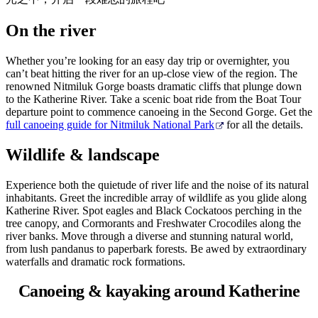
規
規
劃
劃
On the river
按
您
工
地
的
具
Whether you’re looking for an easy day trip or overnighter, you
區
旅
can’t beat hitting the river for an up-close view of the region. The
探
renowned Nitmiluk Gorge boasts dramatic cliffs that plunge down
行
to the Katherine River. Take a scenic boat ride from the Boat Tour
索
departure point to commence canoeing in the Second Gorge. Get the
full canoeing guide for Nitmiluk National Park
for all the details.
Wildlife & landscape
Experience both the quietude of river life and the noise of its natural
inhabitants. Greet the incredible array of wildlife as you glide along
搜
Katherine River. Spot eagles and Black Cockatoos perching in the
尋:
tree canopy, and Cormorants and Freshwater Crocodiles along the
river banks. Move through a diverse and stunning natural world,
from lush pandanus to paperbark forests. Be awed by extraordinary
waterfalls and dramatic rock formations.
Sign
Canoeing &
kayaking around Katherine
up