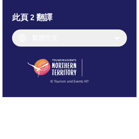
此頁 2 翻譯
English
Italiano
English (UK)
繁體中文
Deutsch
English (US)
日本語
English
简体中文
(Singapore)
繁體中文
Français
© Tourism and Events NT