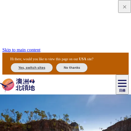
Skip to main content
Hi there, would you like to view this page on our
USA
site?
Yes, switch sites
No thanks
目錄
原
住
民
租
卡
文
愛
美
車
卡
李
自
達
化
麗
食
導
節
和
杜
戶
治
然
瓦
卡
爾
體
住
斯
攻
覽
主
慶
交
國
外
菲
和
塔
魯
茨
文
驗
宿
泉
略
團
烏
與
通
家
和
特
野
卡
歷
尼
卡
奧
魯
活
工
公
探
國
生
國
史
目
特
魯
里
魯
動
具
園
險
家
動
家
與
東
馬
露
米
/
查
公
植
公
文
提
阿
豪