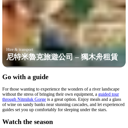
Hire & transport
尼特米魯克旅遊公司 – 獨木舟租賃
Go with a guide
For those wanting to experience the wonders of a river landscape
without the stress of bringing their own equipment, a
guided tour
through Nitmiluk Gorge
is a great option. Enjoy meals and a glass
of wine on sandy banks near stunning cascades, and let experienced
guides set you up comfortably for sleeping under the stars.
Watch the season