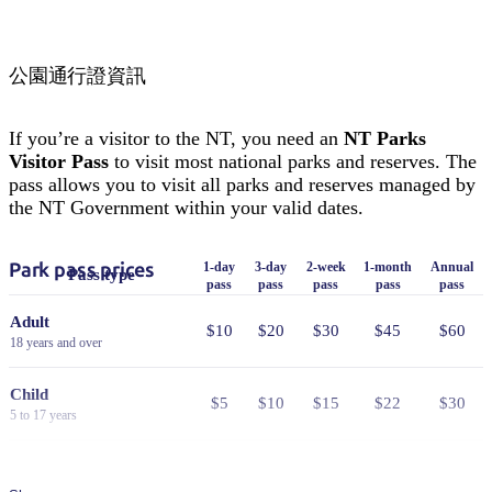
公園通行證資訊
If you’re a visitor to the NT, you need an
NT Parks
Visitor Pass
to visit most national parks and reserves. The
pass allows you to visit all parks and reserves managed by
the NT Government within your valid dates.
Park pass prices
1-day
3-day
2-week
1-month
Annual
Pass type
pass
pass
pass
pass
pass
Adult
$10
$20
$30
$45
$60
18 years and over
Child
$5
$10
$15
$22
$30
5 to 17 years
Family
$25
$50
$75
$110
$150
2 adults and 4 children