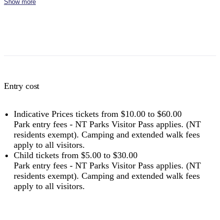
Show more
Concession
Holders of Australian Government
$8
$16
$24
$36
$48
issued Seniors Card, Pensioner
Concession Card or DVA Card.
NT residents don't need a visitor pass but may be asked to
show proof of residency, such as a valid NT driver licence.
Entry cost
Buy your pass online
or find out more about
passes &
permits in the NT
.
Indicative Prices tickets from $10.00 to $60.00
Park entry fees - NT Parks Visitor Pass applies. (NT
residents exempt). Camping and extended walk fees
apply to all visitors.
Child tickets from $5.00 to $30.00
Park entry fees - NT Parks Visitor Pass applies. (NT
residents exempt). Camping and extended walk fees
apply to all visitors.