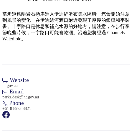
規
規
劃
劃
按
當步道遠離岩石懸崖進入伊迪絲瀑布集水區時，您會開始注意
您
工
地
到風景的變化，在伊迪絲河渡口附近發現了厚厚的銀樺和平裝
的
具
書。十字路口是休息和補充水源的好地方，請注意，在步行季
區
旅
節晚些時候，十字路口可能會乾涸。沿途您將經過 Channels
探
行
Waterhole。
索
Website
搜
nt.gov.au
尋:
Email
parks.desk@nt.gov.au
Phone
+61 8 8973 8821
Sign
up