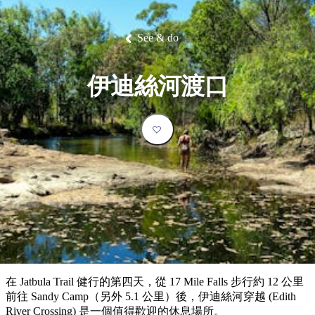
塔
營
魯
錄
魔
/
園
物
園
物
維
納
華
蘭
和
克
鬼
西
群
釣
姆
旅
卡
豪
國
大
麥
島
魚
地
游
溫
華
家
自
理
馬
克
See & do
最
體
泉
野
公
駕
必
石
古
唐
池
營
園
遊
保
克
納
受
驗
訪
護
瀑
國
規
區
布
家
歡
景
伊迪絲河渡口
公
劃
園
迎
點
和
目
旅
預
的
客
訂
地
類
型
必
玩
實
內
活
用
陸
動
推
資
和
薦
訊
戶
榜
在 Jatbula Trail 健行的第四天，從 17 Mile Falls 步行約 12 公里
外
單
前往 Sandy Camp（另外 5.1 公里）後，伊迪絲河穿越 (Edith
River Crossing) 是一個值得歡迎的休息場所。