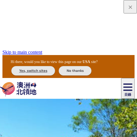
Skip to main content
Hi there, would you like to view this page on our
USA
site?
Yes, switch sites
No thanks
目錄
原
住
民
租
卡
文
愛
美
車
卡
李
自
達
化
麗
食
導
節
和
杜
戶
治
然
瓦
卡
爾
體
住
斯
攻
覽
主
慶
交
國
外
菲
和
塔
魯
茨
文
驗
宿
泉
略
團
烏
與
通
家
和
特
野
卡
歷
尼
卡
奧
魯
活
工
公
探
國
生
國
史
目
特
魯
里
魯
動
具
園
險
家
動
家
與
東
馬
露
米
/
查
公
植
公
文
提
阿
豪