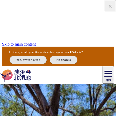
Skip to main content
Hi there, would you like to view this page on our
USA
site?
Yes, switch sites
No thanks
目錄
原
住
民
租
卡
文
愛
美
車
卡
李
自
達
化
麗
食
導
節
和
杜
戶
治
然
瓦
卡
爾
體
住
斯
攻
覽
主
慶
交
國
外
菲
和
塔
魯
茨
文
驗
宿
泉
略
團
烏
與
通
家
和
特
野
卡
歷
尼
卡
奧
魯
活
工
公
探
國
生
國
史
目
特
魯
里
魯
動
具
園
險
家
動
家
與
東
馬
露
米
/
查
公
植
公
文
提
阿
豪