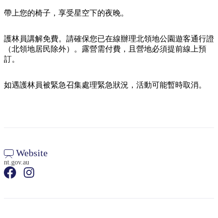
規
規
劃
劃
帶上您的椅子，享受星空下的夜晚。
按
您
工
地
的
具
護林員講解免費。請確保您已在線辦理北領地公園遊客通行證
區
（北領地居民除外）。露營需付費，且營地必須提前線上預
旅
探
訂。
行
索
如遇護林員被緊急召集處理緊急狀況，活動可能暫時取消。
搜
尋:
Website
nt.gov.au
Sign
up