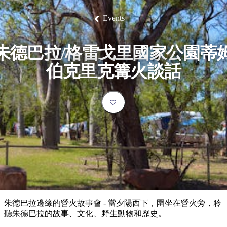
塔
營
魯
錄
魔
/
園
物
園
物
維
納
華
蘭
和
克
鬼
西
群
釣
姆
旅
卡
豪
國
大
麥
Events
島
魚
地
游
溫
華
家
自
理
馬
克
最
體
泉
野
公
駕
必
石
古
唐
池
營
園
遊
保
克
納
受
驗
訪
護
瀑
國
朱德巴拉/格雷戈里國家公園蒂
規
區
布
家
歡
景
公
劃
伯克里克篝火談話
園
迎
點
和
目
旅
預
的
客
訂
地
類
型
必
玩
實
內
活
用
陸
動
推
資
和
薦
訊
戶
榜
朱德巴拉邊緣的營火故事會 - 當夕陽西下，圍坐在營火旁，聆
外
單
聽朱德巴拉的故事、文化、野生動物和歷史。