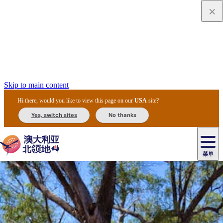
Skip to main content
Hi there, would you like to view this page on our
USA
site?
Yes, switch sites
No thanks
菜单
原
住
导
民
游
卡
文
爱
美
陪
卡
李
自
达
化
丽
食
同
节
租
杜
户
治
然
瓦
卡
尔
体
住
斯
攻
旅
主
庆
车
国
外
菲
和
塔
鲁
茨
文
验
宿
泉
略
程
乌
与
和
家
和
特
野
卡
历
尼
卡
奥
鲁
活
交
公
探
国
生
国
史
导
特
鲁
里
鲁
动
通
园
险
家
动
家
和
东
马
露
米
/
查
公
植
公
遗
提
阿
高