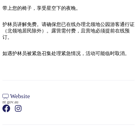
旅
规
按
行
划
带上您的椅子，享受星空下的夜晚。
地
工
区
具
护林员讲解免费。请确保您已在线办理北领地公园游客通行证
探
（北领地居民除外）。露营需付费，且营地必须提前在线预
索
订。
如遇护林员被紧急召集处理紧急情况，活动可能临时取消。
搜
索:
Sign
up
Website
nt.gov.au