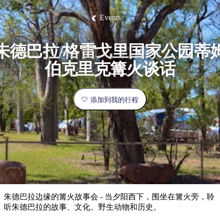
塔
营
鲁
航
魔
/
园
物
园
产
维
纳
端
兰
和
克
鬼
最
体
西
群
钓
姆
旅
卡
豪
国
旅
大
麦
Events
岛
鱼
地
游
温
华
家
行
受
验
理
马
克
泉
野
公
灵
景
石
古
唐
欢
池
营
园
感
保
克
纳
点
护
瀑
国
朱德巴拉/格雷戈里国家公园蒂
规
迎
区
布
家
公
划
目
旅
伯克里克篝火谈话
园
和
的
行
预
地
者
订
活
添加到我的行程
类
动
型
内
实
陆
用
和
精
信
户
规
选
息
外
划
榜
您
单
朱德巴拉边缘的篝火故事会 - 当夕阳西下，围坐在篝火旁，聆
的
听朱德巴拉的故事、文化、野生动物和历史。