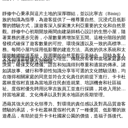
規
規
劃
劃
按
靜修中心秉承與這片土地的深厚聯結，並以比寧吉（Bininj）
您
工
地
族的知識為指導，為遊客提供了一種尊重自然、沉浸式且低影
的
具
響的體驗方式，讓遊客深入探索澳大利亞重要的文化和自然景
區
旅
觀。靜修中心初期開放兩間由建築師精心設計的生態小屋，隨
探
行
著業務的逐步完善，小屋數量將增加至五間。這種分階段的開
索
發模式確保了遊客數量的可控、環境保護以及一致的高標準服
務。每間小屋均採用低影響的建造方法、高效的供水系統和太
陽能離網能源系統，與周圍的自然景觀完美融合，同時為客人
文化治理是靜修中心的核心理念。傳統所有者和當地家庭參與
提供舒適可靠的住宿體驗。
決策，確保文化禮儀、語言和知識得到尊重和適當的傳承。諸
如講故事、健行和季節性知識分享等可選的文化體驗活動，均
在徵得相關家庭的同意並符合文化責任的前提下進行。卡卡杜
搜
叢林度假村直接為當地原住民創造就業、培訓機會和社區福
尋:
祉。度假村優先聘用比寧吉族員工並進行採購，其收入用於支
持當地家庭、文化傳承以及對黃水地區的長期管理。
憑藉其強大的文化領導力、對環境的責任感以及對高品質遊客
體驗的承諾，卡卡杜叢林度假村代表了一種優質、低影響的旅
Sign
遊產品，有助於提升卡卡杜國家公園的價值，造福子孫後代。
up