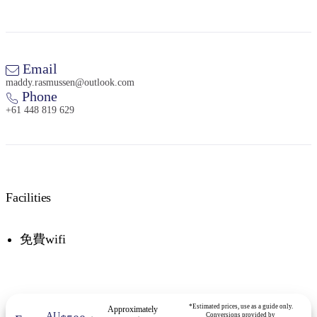
Email
maddy.rasmussen@outlook.com
Phone
+61 448 819 629
Facilities
免費wifi
*Estimated prices, use as a guide only.
Approximately
AU
Conversions provided by