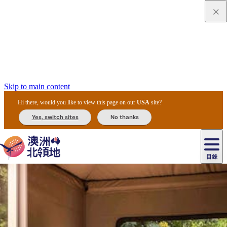
Skip to main content
Hi there, would you like to view this page on our
USA
site?
Yes, switch sites
No thanks
目錄
原
住
民
租
卡
文
愛
美
車
卡
李
自
達
化
麗
食
導
節
和
杜
戶
治
然
瓦
卡
爾
體
住
斯
攻
覽
主
慶
交
國
外
菲
和
塔
魯
茨
文
驗
宿
泉
略
團
烏
與
通
家
和
特
野
卡
歷
尼
卡
奧
魯
活
工
公
探
國
生
國
史
目
特
魯
里
魯
動
具
園
險
家
動
家
與
東
馬
露
米
/
查
公
植
公
文
提
阿
豪