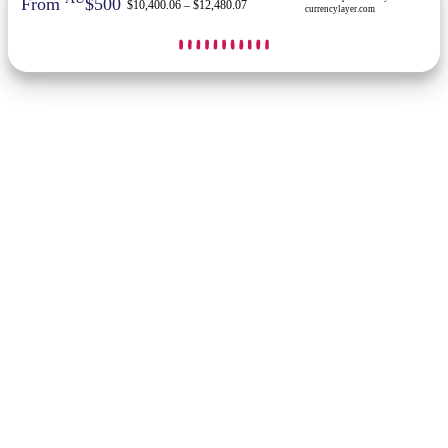
From
$500
$10,400.06 – $12,480.07
currencylayer.com