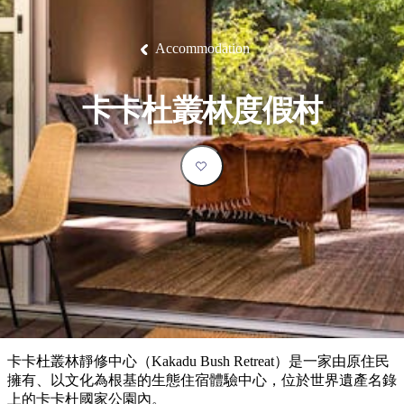
塔
營
魯
錄
魔
/
園
物
園
物
維
納
華
蘭
和
克
鬼
西
群
釣
姆
旅
卡
豪
國
大
麥
島
魚
地
游
溫
華
家
自
理
馬
克
Accommodation
最
體
泉
野
公
駕
必
石
古
唐
池
營
園
遊
保
克
納
受
驗
訪
護
瀑
國
規
區
布
家
歡
景
卡卡杜叢林度假村
公
劃
園
迎
點
和
目
旅
預
的
客
訂
地
類
型
必
玩
實
內
活
用
陸
動
推
資
和
薦
訊
戶
榜
卡卡杜叢林靜修中心（Kakadu Bush Retreat）是一家由原住民
外
單
擁有、以文化為根基的生態住宿體驗中心，位於世界遺產名錄
上的卡卡杜國家公園內。