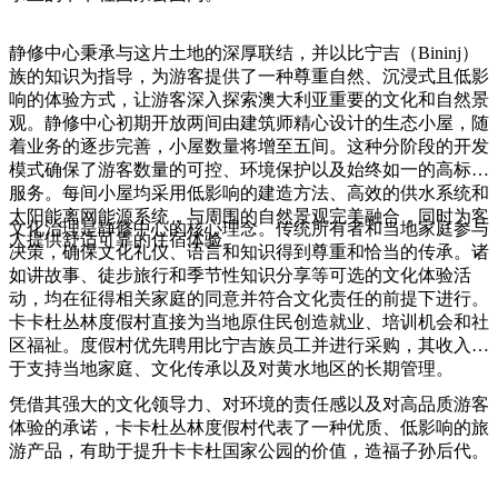
旅
规
按
行
划
地
静修中心秉承与这片土地的深厚联结，并以比宁吉（Bininj）
工
区
族的知识为指导，为游客提供了一种尊重自然、沉浸式且低影
具
探
响的体验方式，让游客深入探索澳大利亚重要的文化和自然景
索
观。静修中心初期开放两间由建筑师精心设计的生态小屋，随
着业务的逐步完善，小屋数量将增至五间。这种分阶段的开发
模式确保了游客数量的可控、环境保护以及始终如一的高标准
服务。每间小屋均采用低影响的建造方法、高效的供水系统和
搜
太阳能离网能源系统，与周围的自然景观完美融合，同时为客
索:
文化治理是静修中心的核心理念。传统所有者和当地家庭参与
人提供舒适可靠的住宿体验。
决策，确保文化礼仪、语言和知识得到尊重和恰当的传承。诸
如讲故事、徒步旅行和季节性知识分享等可选的文化体验活
动，均在征得相关家庭的同意并符合文化责任的前提下进行。
卡卡杜丛林度假村直接为当地原住民创造就业、培训机会和社
Sign
区福祉。度假村优先聘用比宁吉族员工并进行采购，其收入用
up
于支持当地家庭、文化传承以及对黄水地区的长期管理。
凭借其强大的文化领导力、对环境的责任感以及对高品质游客
体验的承诺，卡卡杜丛林度假村代表了一种优质、低影响的旅
游产品，有助于提升卡卡杜国家公园的价值，造福子孙后代。