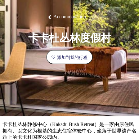
塔
营
鲁
航
魔
/
园
物
园
产
维
纳
端
兰
和
克
鬼
最
体
西
群
钓
姆
旅
卡
豪
国
旅
大
麦
岛
鱼
地
游
温
华
家
行
受
验
理
马
克
Accommodation
泉
野
公
灵
景
石
古
唐
欢
池
营
园
感
保
克
纳
点
护
瀑
国
规
迎
区
布
家
卡卡杜丛林度假村
公
划
目
旅
园
和
的
行
预
地
者
添加到我的行程
订
活
类
动
型
内
实
陆
用
和
精
信
户
规
选
息
外
划
榜
您
单
卡卡杜丛林静修中心（Kakadu Bush Retreat）是一家由原住民
的
拥有、以文化为根基的生态住宿体验中心，坐落于世界遗产名
录上的卡卡杜国家公园内。