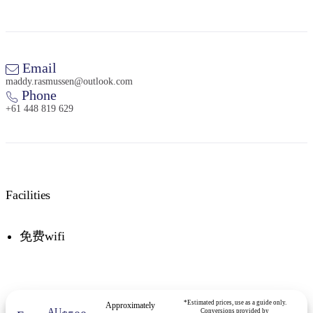
Email
maddy.rasmussen@outlook.com
Phone
+61 448 819 629
Facilities
免费wifi
*Estimated prices, use as a guide only.
Approximately
AU
Conversions provided by