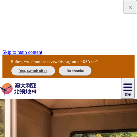
Skip to main content
Hi there, would you like to view this page on our
USA
site?
Yes, switch sites
No thanks
菜单
原
住
导
民
游
卡
文
爱
美
陪
卡
李
自
达
化
丽
食
同
节
租
杜
户
治
然
瓦
卡
尔
体
住
斯
攻
旅
主
庆
车
国
外
菲
和
塔
鲁
茨
文
验
宿
泉
略
程
乌
与
和
家
和
特
野
卡
历
尼
卡
奥
鲁
活
交
公
探
国
生
国
史
导
特
鲁
里
鲁
动
通
园
险
家
动
家
和
东
马
露
米
/
查
公
植
公
遗
提
阿
高