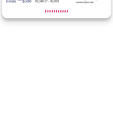
From
$500
¥2,349.17 – ¥2,819
currencylayer.com