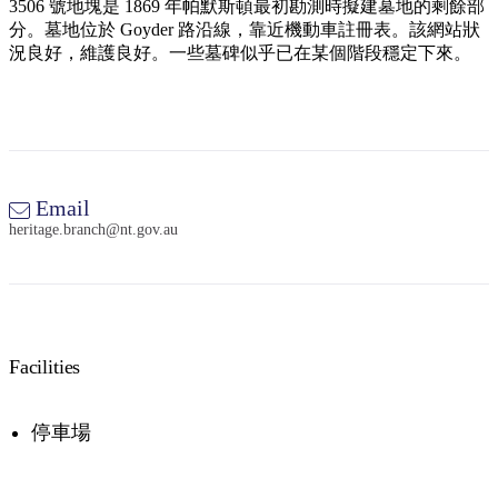
規
規
3506 號地塊是 1869 年帕默斯頓最初勘測時擬建墓地的剩餘部
劃
劃
分。墓地位於 Goyder 路沿線，靠近機動車註冊表。該網站狀
按
況良好，維護良好。一些墓碑似乎已在某個階段穩定下來。
您
工
地
的
具
區
旅
探
行
索
Email
heritage.branch@nt.gov.au
搜
尋:
Facilities
停車場
Sign
up