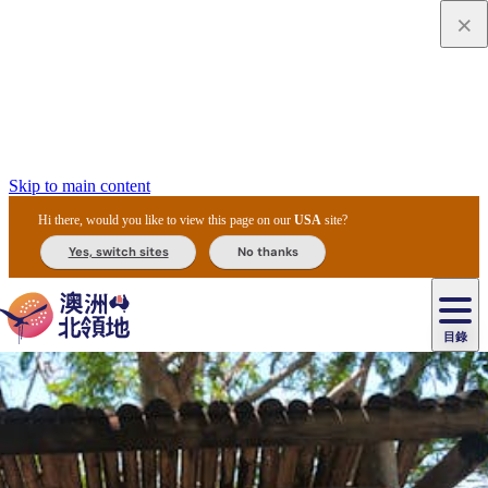
Skip to main content
Hi there, would you like to view this page on our
USA
site?
Yes, switch sites
No thanks
目錄
原
住
民
租
卡
文
愛
美
車
卡
李
自
達
化
麗
食
導
節
和
杜
戶
治
然
瓦
卡
爾
體
住
斯
攻
覽
主
慶
交
國
外
菲
和
塔
魯
茨
文
驗
宿
泉
略
團
烏
與
通
家
和
特
野
卡
歷
尼
卡
奧
魯
活
工
公
探
國
生
國
史
目
特
魯
里
魯
動
具
園
險
家
動
家
與
東
馬
露
米
/
查
公
植
公
文
提
阿
豪