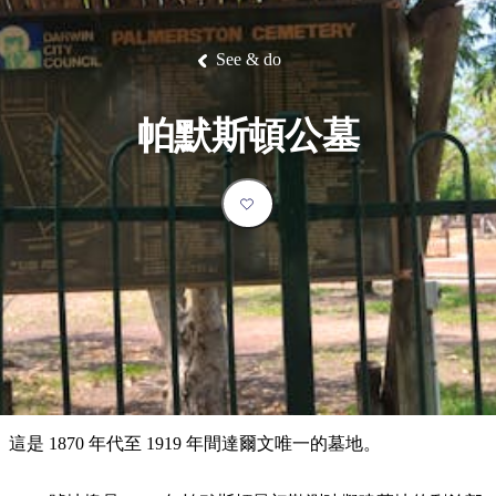
塔
營
魯
錄
魔
/
園
物
園
物
維
納
華
蘭
和
克
鬼
西
群
釣
姆
旅
卡
豪
國
大
麥
島
魚
地
游
溫
華
家
自
理
馬
克
See & do
最
體
泉
野
公
駕
必
石
古
唐
池
營
園
遊
保
克
納
受
驗
訪
護
瀑
國
規
區
布
家
歡
景
帕默斯頓公墓
公
劃
園
迎
點
和
目
旅
預
的
客
訂
地
類
型
必
玩
實
內
活
用
陸
動
推
資
和
薦
訊
戶
榜
這是 1870 年代至 1919 年間達爾文唯一的墓地。
外
單