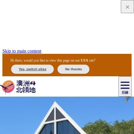
Skip to main content
Hi there, would you like to view this page on our
USA
site?
Yes, switch sites
No thanks
目錄
原
住
民
租
卡
文
愛
美
車
卡
李
自
達
化
麗
食
導
節
和
杜
戶
治
然
瓦
卡
爾
體
住
斯
攻
覽
主
慶
交
國
外
菲
和
塔
魯
茨
文
驗
宿
泉
略
團
烏
與
通
家
和
特
野
卡
歷
尼
卡
奧
魯
活
工
公
探
國
生
國
史
目
特
魯
里
魯
動
具
園
險
家
動
家
與
東
馬
露
米
/
查
公
植
公
文
提
阿
豪