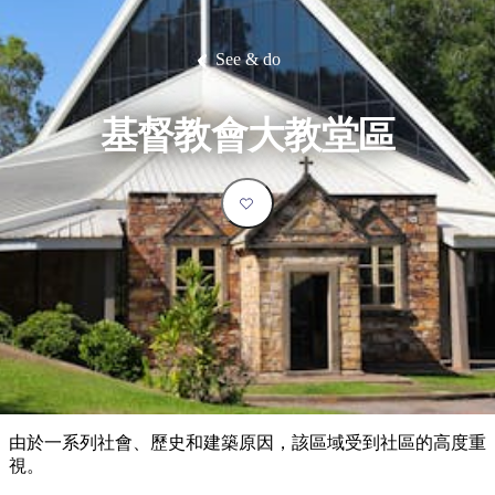
塔
營
魯
錄
魔
/
園
物
園
物
維
納
華
蘭
和
克
鬼
西
群
釣
姆
旅
卡
豪
國
大
麥
島
魚
地
游
溫
華
家
自
理
馬
克
See & do
最
體
泉
野
公
駕
必
石
古
唐
池
營
園
遊
保
克
納
受
驗
訪
護
瀑
國
規
區
布
家
歡
景
基督教會大教堂區
公
劃
園
迎
點
和
目
旅
預
的
客
訂
地
類
型
必
玩
實
內
活
用
陸
動
推
資
和
薦
訊
戶
榜
由於一系列社會、歷史和建築原因，該區域受到社區的高度重
外
單
視。