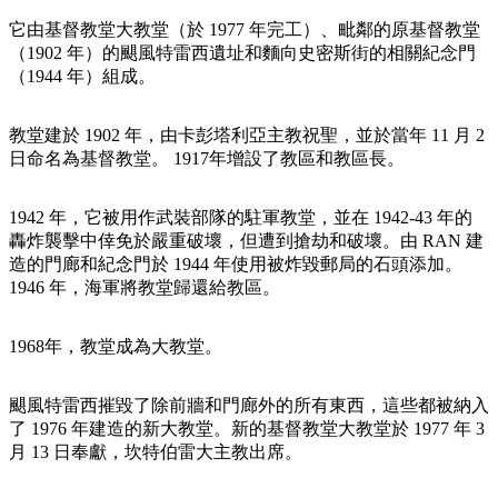
規
規
劃
劃
它由基督教堂大教堂（於 1977 年完工）、毗鄰的原基督教堂
按
（1902 年）的颶風特雷西遺址和麵向史密斯街的相關紀念門
您
工
地
（1944 年）組成。
的
具
區
旅
探
教堂建於 1902 年，由卡彭塔利亞主教祝聖，並於當年 11 月 2
行
日命名為基督教堂。 1917年增設了教區和教區長。
索
1942 年，它被用作武裝部隊的駐軍教堂，並在 1942-43 年的
轟炸襲擊中倖免於嚴重破壞，但遭到搶劫和破壞。由 RAN 建
造的門廊和紀念門於 1944 年使用被炸毀郵局的石頭添加。
1946 年，海軍將教堂歸還給教區。
搜
尋:
1968年，教堂成為大教堂。
颶風特雷西摧毀了除前牆和門廊外的所有東西，這些都被納入
了 1976 年建造的新大教堂。新的基督教堂大教堂於 1977 年 3
Sign
月 13 日奉獻，坎特伯雷大主教出席。
up