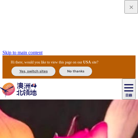
Skip to main content
Hi there, would you like to view this page on our
USA
site?
Yes, switch sites
No thanks
目錄
原
住
民
租
卡
文
愛
美
車
卡
李
自
達
化
麗
食
導
節
和
杜
戶
治
然
瓦
卡
爾
體
住
斯
攻
覽
主
慶
交
國
外
菲
和
塔
魯
茨
文
驗
宿
泉
略
團
烏
與
通
家
和
特
野
卡
歷
尼
卡
奧
魯
活
工
公
探
國
生
國
史
目
特
魯
里
魯
動
具
園
險
家
動
家
與
東
馬
露
米
/
查
公
植
公
文
提
阿
豪