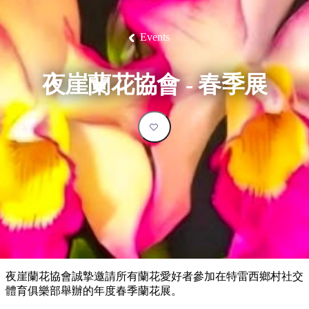
塔
營
魯
錄
魔
/
園
物
園
物
維
納
華
蘭
和
克
鬼
西
群
釣
姆
旅
卡
豪
國
大
麥
島
魚
地
游
溫
華
家
自
理
馬
克
Events
最
體
泉
野
公
駕
必
石
古
唐
池
營
園
遊
保
克
納
受
驗
訪
護
瀑
國
規
區
布
家
歡
景
夜崖蘭花協會 - 春季展
公
劃
園
迎
點
和
目
旅
預
的
客
訂
地
類
型
必
玩
實
內
活
用
陸
動
推
資
和
薦
訊
戶
榜
夜崖蘭花協會誠摯邀請所有蘭花愛好者參加在特雷西鄉村社交
外
單
體育俱樂部舉辦的年度春季蘭花展。