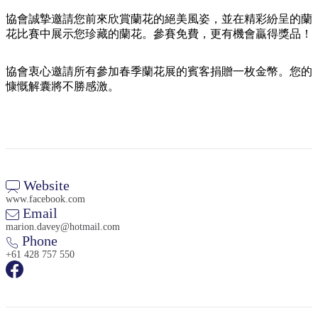
規
規
劃
劃
協會誠摯邀請您前來欣賞蘭花的絕美風姿，並在精彩紛呈的蘭
按
花比賽中展示您珍藏的蘭花。參賽免費，更有機會贏得獎品！
您
工
地
的
具
區
協會衷心邀請所有參加春季蘭花展的賓客捐贈一枚金幣。您的
旅
探
慷慨解囊將不勝感激。
行
索
Website
搜
www.facebook.com
Email
尋:
marion.davey@hotmail.com
Phone
+61 428 757 550
Sign
up