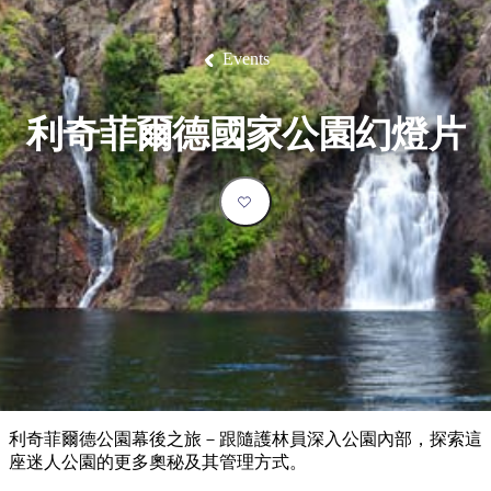
塔
營
魯
錄
魔
/
園
物
園
物
維
納
華
蘭
和
克
鬼
西
群
釣
姆
旅
卡
豪
國
大
麥
島
魚
地
游
溫
華
家
自
理
馬
克
Events
最
體
泉
野
公
駕
必
石
古
唐
池
營
園
遊
保
克
納
受
驗
訪
護
瀑
國
規
區
布
家
歡
景
利奇菲爾德國家公園幻燈片
公
劃
園
迎
點
和
目
旅
預
的
客
訂
地
類
型
必
玩
實
內
活
用
陸
動
推
資
和
薦
訊
戶
榜
利奇菲爾德公園幕後之旅－跟隨護林員深入公園內部，探索這
外
單
座迷人公園的更多奧秘及其管理方式。