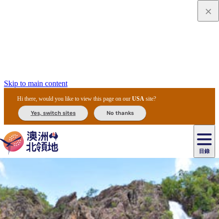
Skip to main content
Hi there, would you like to view this page on our
USA
site?
Yes, switch sites
No thanks
目錄
原
住
民
租
卡
文
愛
美
車
卡
李
自
達
化
麗
食
導
節
和
杜
戶
治
然
瓦
卡
爾
體
住
斯
攻
覽
主
慶
交
國
外
菲
和
塔
魯
茨
文
驗
宿
泉
略
團
烏
與
通
家
和
特
野
卡
歷
尼
卡
奧
魯
活
工
公
探
國
生
國
史
目
特
魯
里
魯
動
具
園
險
家
動
家
與
東
馬
露
米
/
查
公
植
公
文
提
阿
豪