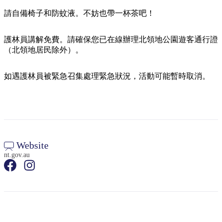
規
規
劃
劃
請自備椅子和防蚊液。不妨也帶一杯茶吧！
按
您
工
地
的
具
護林員講解免費。請確保您已在線辦理北領地公園遊客通行證
區
（北領地居民除外）。
旅
探
行
索
如遇護林員被緊急召集處理緊急狀況，活動可能暫時取消。
搜
Website
尋:
nt.gov.au
Sign
up