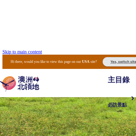
Skip to main content
Yes, switch sit
Hi there, would you like to view this page on our
USA
site?
主目錄
必訪景點