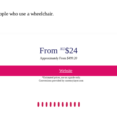
eople who use a wheelchair.
From
$24
AU
Approximately From
$499.20
Website
*Estimated prices, use as a guide only.
Conversions provided by currencylayer.com