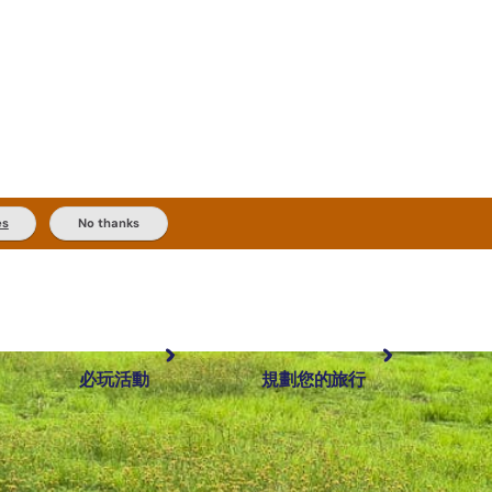
es
No thanks
必玩活動
規劃您的旅行
最受歡迎目的地
規劃和預訂
體驗
旅客類型
內陸和戶外
實用資訊
推薦榜單
規劃工具
按地區探索
搜尋: