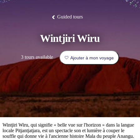
/
Litchfield
faune
Park
patrimoine
Terre
Expériences
D’endroits
Réserve
Lieux
Expériences
Îles
La
d'Arnhem
de
Piscine
de
Planifier
Tiwi
pêche
Est
luxe
où
thermale
Camping
Parc
Idées
incontournables
conservation
Tjoritja
Guided tours
de
et
national
de
des
/
et
aller
Mataranka
glamping
Nitmiluk
voyages
marbres
Parc
du
national
réserver
diable
Maguk
des
Profil
Wintjiri Wiru
West
Outback
de
MacDonnell
et
voyageur
Infos
activités
3 tours available
À
Ajouter à mon voyage
pratiques
en
faire
plein
Les
air
incontournables
Outils
du
de
Territoire
Planifiez
planification
Explorer
du
votre
par
Nord
voyage
régions
Wintjiri Wiru, qui signifie « belle vue sur l'horizon » dans la langue
locale Pitjantjatjara, est un spectacle son et lumière à couper le
souffle qui donne vie à l'ancienne histoire Mala du peuple Anangu.