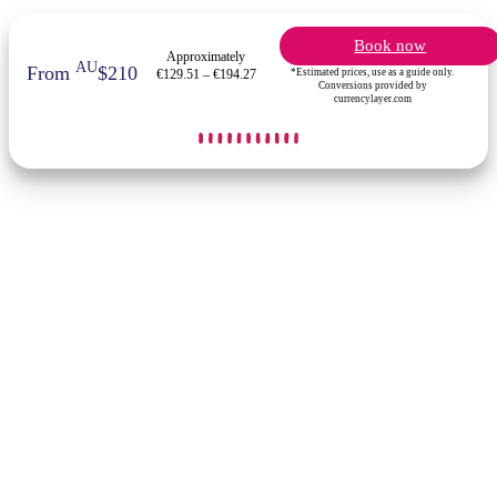
Book now
Approximately
AU
From
$210
*Estimated prices, use as a guide only.
€129.51 – €194.27
Conversions provided by
currencylayer.com