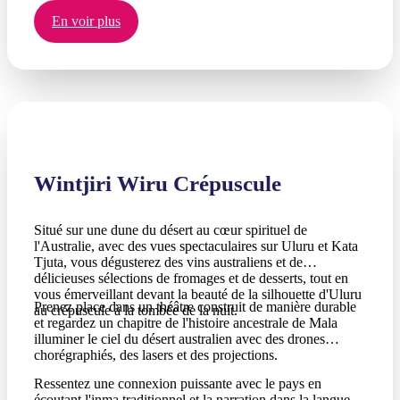
En voir plus
Wintjiri Wiru Crépuscule
Situé sur une dune du désert au cœur spirituel de
l'Australie, avec des vues spectaculaires sur Uluru et Kata
Tjuta, vous dégusterez des vins australiens et de
délicieuses sélections de fromages et de desserts, tout en
vous émerveillant devant la beauté de la silhouette d'Uluru
Prenez place dans un théâtre construit de manière durable
au crépuscule à la tombée de la nuit.
et regardez un chapitre de l'histoire ancestrale de Mala
illuminer le ciel du désert australien avec des drones
chorégraphiés, des lasers et des projections.
Ressentez une connexion puissante avec le pays en
écoutant l'inma traditionnel et la narration dans la langue