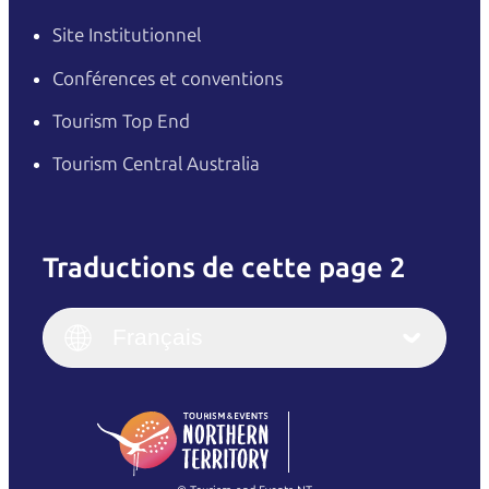
Site Institutionnel
Conférences et conventions
Tourism Top End
Tourism Central Australia
Traductions de cette page 2
English
Italiano
English (UK)
Français
Deutsch
English (US)
日本語
English
简体中文
(Singapore)
繁體中文
Français