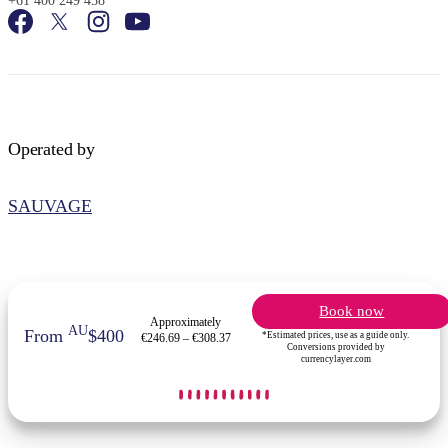
+61 400 249 458
Operated by
SAUVAGE
Book now
Approximately
AU
From
$400
*Estimated prices, use as a guide only.
€246.69 – €308.37
Conversions provided by
currencylayer.com