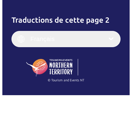
Traductions de cette page 2
English
Italiano
English (UK)
Français
Deutsch
English (US)
日本語
English
简体中文
(Singapore)
繁體中文
Français
© Tourism and Events NT
Voir toutes les photos