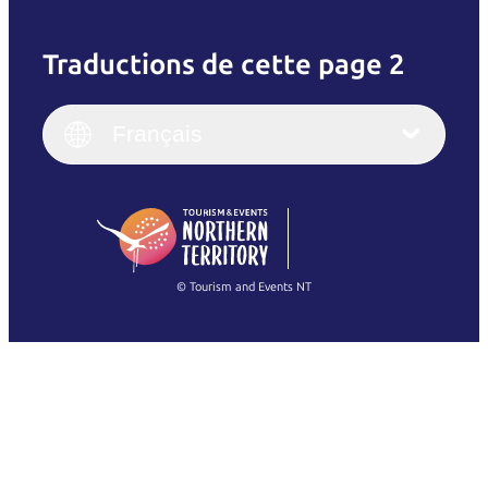
Traductions de cette page 2
English
Italiano
English (UK)
Français
Deutsch
English (US)
日本語
English
简体中文
(Singapore)
繁體中文
Français
© Tourism and Events NT
Voir toutes les photos