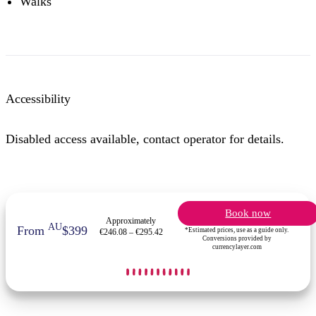
Walks
Accessibility
Disabled access available, contact operator for details.
Book now
Approximately
AU
From
$399
*Estimated prices, use as a guide only.
€246.08 – €295.42
Conversions provided by
currencylayer.com