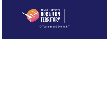
English (US)
日本語
English
简体中文
(Singapore)
繁體中文
Français
© Tourism and Events NT
Voir toutes les photos