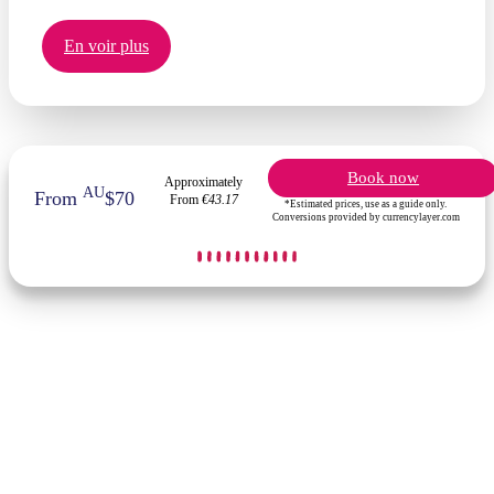
En voir plus
Book now
Approximately
AU
From
$70
From
€43.17
*Estimated prices, use as a guide only.
Conversions provided by currencylayer.com