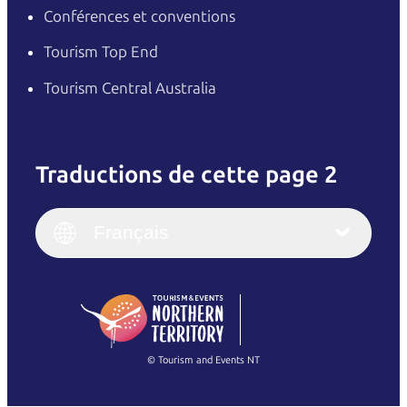
Conférences et conventions
Tourism Top End
Tourism Central Australia
Traductions de cette page 2
English
Italiano
English (UK)
Français
Deutsch
English (US)
日本語
English
简体中文
(Singapore)
繁體中文
Français
© Tourism and Events NT
Voir toutes les photos