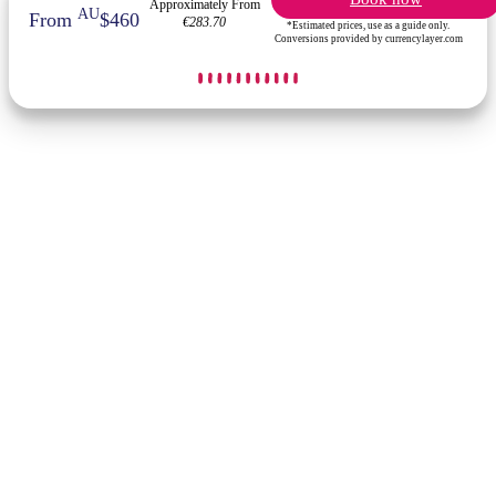
Approximately From
AU
From
$460
€283.70
*Estimated prices, use as a guide only.
Conversions provided by currencylayer.com