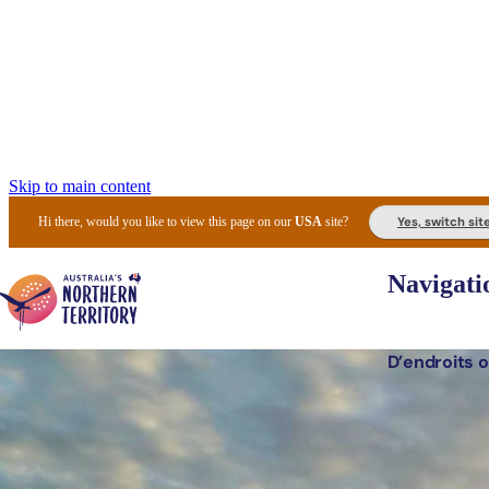
Skip to main content
Yes, switch sit
Hi there, would you like to view this page on our
USA
site?
Navigati
D’endroits o
Lieux 
Expér