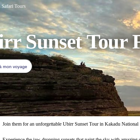
 Safari Tours
irr Sunset Tour
 à mon voyage
Join them for an unforgettable Ubirr Sunset Tour in Kakadu National
Experience the jaw-dropping sunsets that paint the sky with amazing co