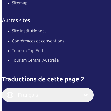
Sitemap
Autres sites
Site Institutionnel
Conférences et conventions
Tourism Top End
Tourism Central Australia
Traductions de cette page 2
English
Italiano
English (UK)
Français
Deutsch
English (US)
日本語