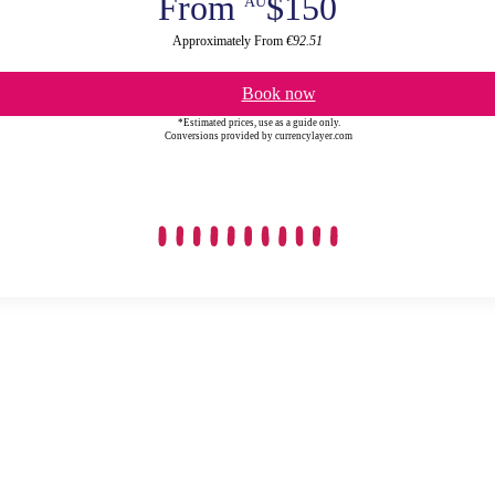
From
$150
AU
Approximately From
€92.51
Book now
*Estimated prices, use as a guide only.
Conversions provided by currencylayer.com