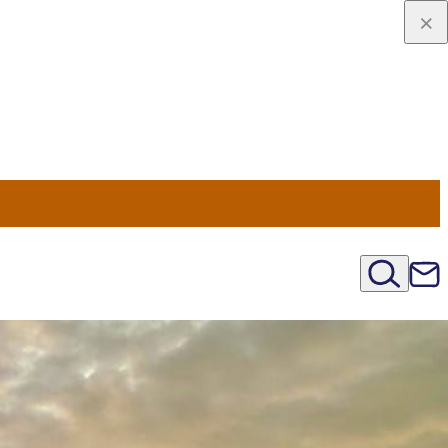
u Nord
régions