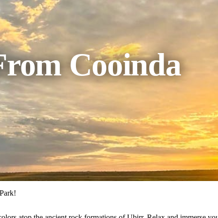
 From Cooinda
 Park!
lors atop the ancient rock formations of Ubirr. Relax and immerse yourse