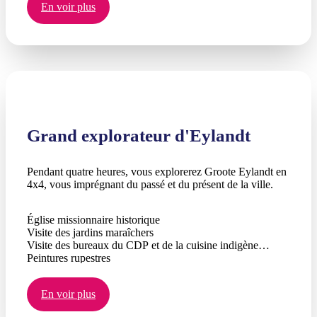
En voir plus
Pêcher les énormes poissons-reines et les GT au popper
Pêcher le barramundi et le carangue des mangroves à la
traîne et au lancer
Grand explorateur d'Eylandt
Pendant quatre heures, vous explorerez Groote Eylandt en
4x4, vous imprégnant du passé et du présent de la ville.
Église missionnaire historique
Visite des jardins maraîchers
Visite des bureaux du CDP et de la cuisine indigène
Peintures rupestres
Déjeuner au point de passage supérieur de la rivière
Bush Medijina : savons artisanaux locaux, baumes à
En voir plus
lèvres, etc., fabriqués à partir d'ingrédients locaux
Visite des bassins naturistes