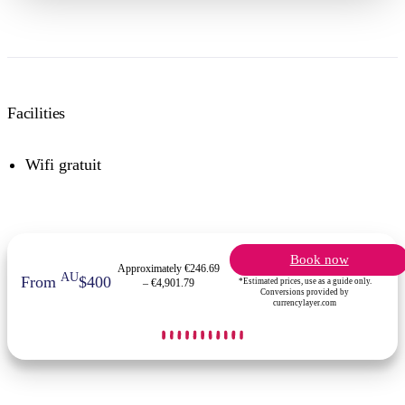
Facilities
Wifi gratuit
Book now
Approximately €246.69
AU
From
$400
*Estimated prices, use as a guide only.
– €4,901.79
Conversions provided by
currencylayer.com