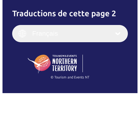
Traductions de cette page 2
English
Italiano
English (UK)
Français
Deutsch
English (US)
日本語
English
简体中文
(Singapore)
繁體中文
Français
© Tourism and Events NT
Voir toutes les photos