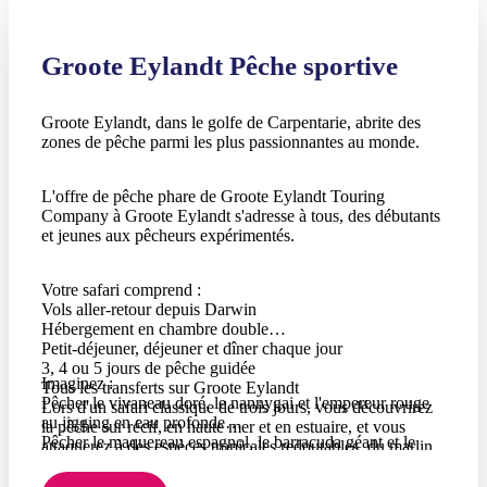
Groote Eylandt Pêche sportive
Groote Eylandt, dans le golfe de Carpentarie, abrite des
zones de pêche parmi les plus passionnantes au monde.
L'offre de pêche phare de Groote Eylandt Touring
Company à Groote Eylandt s'adresse à tous, des débutants
et jeunes aux pêcheurs expérimentés.
Votre safari comprend :
Vols aller-retour depuis Darwin
Hébergement en chambre double
Petit-déjeuner, déjeuner et dîner chaque jour
3, 4 ou 5 jours de pêche guidée
Imaginez :
Tous les transferts sur Groote Eylandt
Pêcher le vivaneau doré, le nannygai et l'empereur rouge
Lors d'un safari classique de trois jours, vous découvrirez
au jigging en eau profonde
la pêche sur récif, en haute mer et en estuaire, et vous
Pêcher le maquereau espagnol, le barracuda géant et le
attaquerez à des espèces tropicales redoutables, du marlin
thon mignon à la traîne et au lancer
et du voilier le premier jour à l'emblématique GT le
Pêcher le marlin et le voilier à la traîne et au switch-bait
troisième jour.