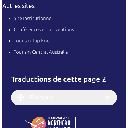
Autres sites
Site Institutionnel
Conférences et conventions
Tourism Top End
Tourism Central Australia
Traductions de cette page 2
English
Italiano
English (UK)
Français
Deutsch
English (US)
日本語
English
简体中文
(Singapore)