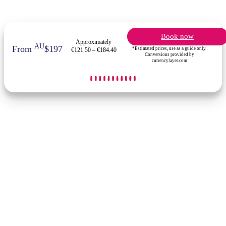
Book now
Approximately
AU
From
$197
*Estimated prices, use as a guide only.
€121.50 – €184.40
Conversions provided by
currencylayer.com