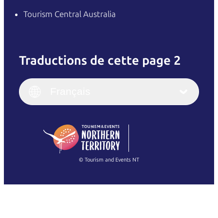
Tourism Central Australia
Traductions de cette page 2
English
Italiano
English (UK)
Français
Deutsch
English (US)
日本語
English
简体中文
(Singapore)
繁體中文
Français
© Tourism and Events NT
Voir toutes les photos