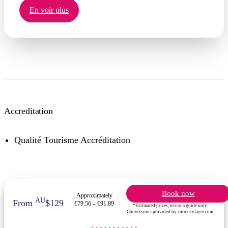
En voir plus
Accreditation
Qualité Tourisme Accréditation
Book now
Approximately
AU
From
$129
€79.56 – €91.89
*Estimated prices, use as a guide only.
Conversions provided by currencylayer.com