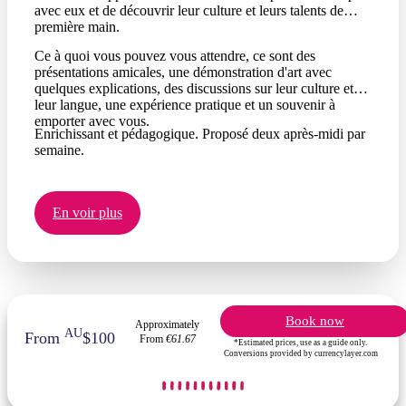
avec eux et de découvrir leur culture et leurs talents de
première main.
Ce à quoi vous pouvez vous attendre, ce sont des
présentations amicales, une démonstration d'art avec
quelques explications, des discussions sur leur culture et
leur langue, une expérience pratique et un souvenir à
emporter avec vous.
Enrichissant et pédagogique. Proposé deux après-midi par
semaine.
En voir plus
Book now
Approximately
AU
From
$100
From
€61.67
*Estimated prices, use as a guide only.
Conversions provided by currencylayer.com