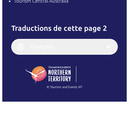
Tourism Central Australia
Traductions de cette page 2
English
Italiano
English (UK)
Français
Deutsch
English (US)
日本語
English
简体中文
(Singapore)
繁體中文
Français
© Tourism and Events NT
Voir toutes les photos