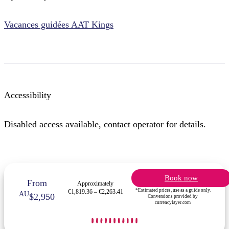
Vacances guidées AAT Kings
Accessibility
Disabled access available, contact operator for details.
Book now
From
Approximately
*Estimated prices, use as a guide only.
€1,819.36 – €2,263.41
AU
$2,950
Conversions provided by
currencylayer.com