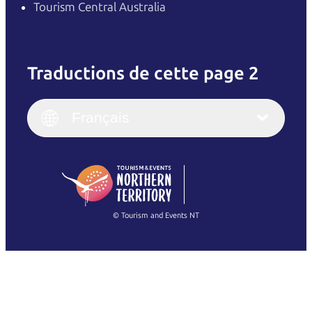
Tourism Central Australia
Traductions de cette page 2
English
Italiano
English (UK)
Français
Deutsch
English (US)
日本語
English
简体中文
(Singapore)
繁體中文
Français
© Tourism and Events NT
Voir toutes les photos