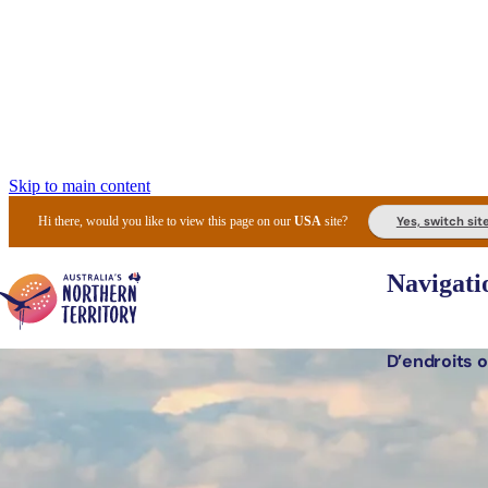
Skip to main content
Yes, switch sit
Hi there, would you like to view this page on our
USA
site?
Navigati
D’endroits o
Lieux 
Expér