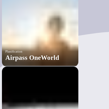
Planification
Airpass OneWorld