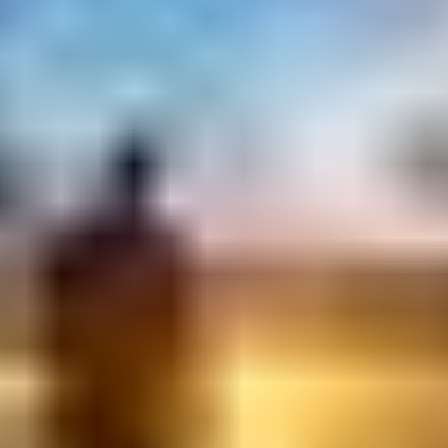
Comment
réserver ?
ez votre Pass Singapore Airlines Visit Australia par l’intermédiaire d’u
de voyage ou rendez-vous sur la page Airpass Visit Australia pour plus
informations (disponible uniquement pour les personnes ne résidant pas
Australie ou en Nouvelle-Zélande).