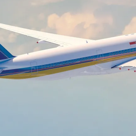
rlines
isit