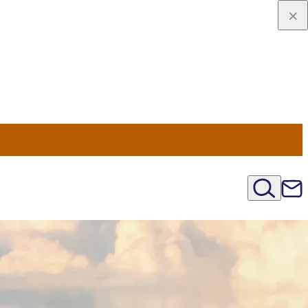
u Nord
régions