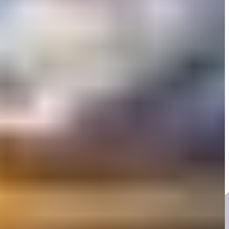
n agent
 en