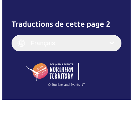
Traductions de cette page 2
English
Italiano
English (UK)
Français
Deutsch
English (US)
日本語
English
简体中文
(Singapore)
繁體中文
Français
© Tourism and Events NT
Voir toutes les photos