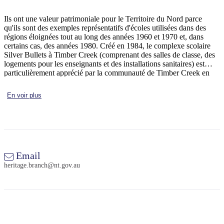
Ils ont une valeur patrimoniale pour le Territoire du Nord parce
La
Terre
qu'ils sont des exemples représentatifs d'écoles utilisées dans des
pêche
Îles
d'Arnhem
régions éloignées tout au long des années 1960 et 1970 et, dans
Tiwi
Est
Rechercher:
certains cas, des années 1980. Créé en 1984, le complexe scolaire
Silver Bullets à Timber Creek (comprenant des salles de classe, des
logements pour les enseignants et des installations sanitaires) est
Parc
national
particulièrement apprécié par la communauté de Timber Creek en
Karlu
Nitmiluk
raison du rôle que ces caravanes ont joué dans la vie sociale et
Karlu
Sign
/
éducative du canton.
Piscine
En voir plus
Réserve
up
thermale
de
de
conservation
Mataranka
des
marbres
du
diable
Email
heritage.branch@nt.gov.au
Maguk
Tjoritja
/
Parc
national
des
Idées
West
de
MacDonnell
voyages