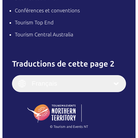
Conférences et conventions
Tourism Top End
Tourism Central Australia
Traductions de cette page 2
English
Italiano
English (UK)
Français
Deutsch
English (US)
日本語
English
简体中文
(Singapore)
繁體中文
Français
© Tourism and Events NT