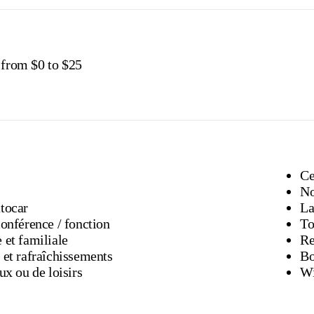
 from $0 to $25
Ce
No
tocar
La
Salles de conférence / fonction
To
 et familiale
Re
 et rafraîchissements
ux ou de loisirs
Wi