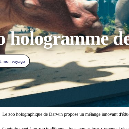
o hologramme d
 à mon voyage
Le zoo holographique de Darwin propose un mélange innovant d'éducatio
Contrairement à un zoo traditionnel, tous leurs animaux prennent vie g