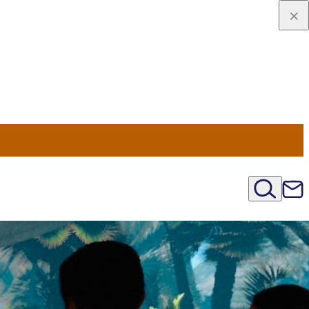
u Nord
régions