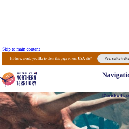
Skip to main content
Yes, switch sit
Hi there, would you like to view this page on our
USA
site?
Navigati
D’endroits o
Lieux 
Expér