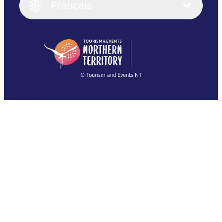
English (UK)
Français
Deutsch
English (US)
日本語
English
简体中文
(Singapore)
繁體中文
Français
© Tourism and Events NT
Voir toutes les photos