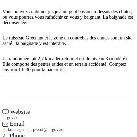
Vous pouvez continuer jusqu'à un petit bassin au-dessus des chutes,
où vous pourrez vous rafraîchir en vous y baignant. La baignade est
déconseillée.
Rechercher:
Le ruisseau Greenant et la zone en contrebas des chutes sont un site
sacré ; la baignade y est interdite.
Sign
La randonnée fait 2,7 km aller-retour et est de niveau 3 (modéré).
up
Elle comporte des pentes raides et un terrain accidenté. Comptez
environ 1 h 30 pour la parcourir.
Website
nt.gov.au
Email
parkmanagement.pwcnt@nt.gov.au
Phone