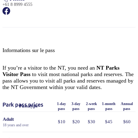
+61 8 8999 4555
Informations sur le pass
If you’re a visitor to the NT, you need an
NT Parks
Visitor Pass
to visit most national parks and reserves. The
pass allows you to visit all parks and reserves managed by
the NT Government within your valid dates.
Park pass prices
1-day
3-day
2-week
1-month
Annual
Pass type
pass
pass
pass
pass
pass
Adult
$10
$20
$30
$45
$60
18 years and over