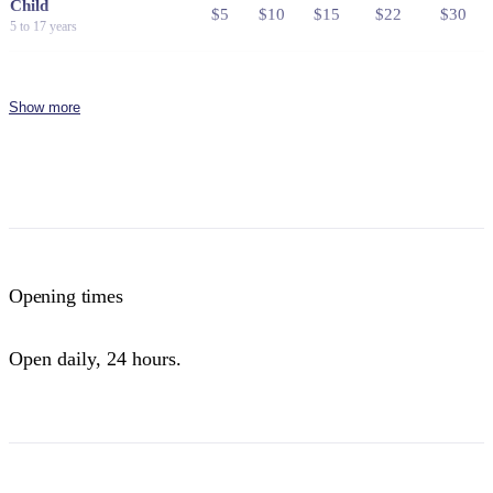
Child
$5
$10
$15
$22
$30
5 to 17 years
Family
$25
$50
$75
$110
$150
2 adults and 4 children
Show more
Concession
Holders of Australian Government
$8
$16
$24
$36
$48
issued Seniors Card, Pensioner
Concession Card or DVA Card.
NT residents don't need a visitor pass but may be asked to
show proof of residency, such as a valid NT driver licence.
Opening times
Buy your pass online
or find out more about
passes &
permits in the NT
.
Open daily, 24 hours.