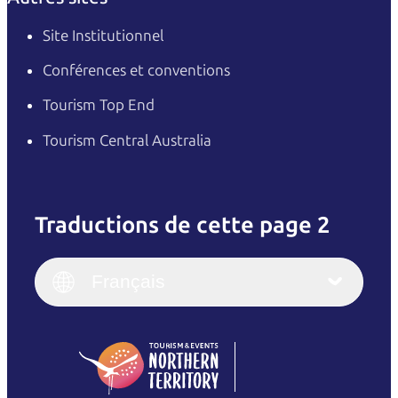
Site Institutionnel
Conférences et conventions
Tourism Top End
Tourism Central Australia
Traductions de cette page 2
English
Italiano
English (UK)
Français
Deutsch
English (US)
日本語
English
简体中文
(Singapore)
繁體中文