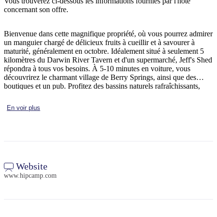
Vous trouverez ci-dessous les informations fournies par l'hôte
concernant son offre.
Bienvenue dans cette magnifique propriété, où vous pourrez admirer
Rechercher:
un manguier chargé de délicieux fruits à cueillir et à savourer à
maturité, généralement en octobre. Idéalement situé à seulement 5
kilomètres du Darwin River Tavern et d'un supermarché, Jeff's Shed
répondra à tous vos besoins. À 5-10 minutes en voiture, vous
découvrirez le charmant village de Berry Springs, ainsi que des
Sign
boutiques et un pub. Profitez des bassins naturels rafraîchissants,
up
visitez le parc animalier, partez à la pêche au barramundi et adonnez-
vous à la pêche dans le parc voisin, tous facilement accessibles
En voir plus
depuis la propriété. Si vous souhaitez explorer davantage les
environs, Darwin est à seulement 45 minutes en voiture et
Palmerston à 25 minutes. Les amoureux de la nature pourront se
rendre aux superbes chutes d'eau du parc national de Litchfield ou à
la célèbre plage de Dundee, toutes deux à moins d'une heure de
route. Au camping, vous pourrez profiter de la chaleur et du confort
des feux de camp dans la zone désignée, mais uniquement en dehors
Website
des périodes de risque d'incendie afin d'assurer la sécurité de tous.
www.hipcamp.com