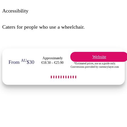
Accessibility
Caters for people who use a wheelchair.
Website
Approximately
AU
From
$30
€18.50 – €25.90
*Estimated prices, use as a guide only.
Conversions provided by currencylayer.com