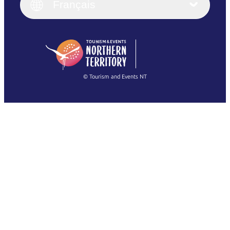
English (UK)
Français
Deutsch
English (US)
日本語
English
简体中文
(Singapore)
繁體中文
Français
© Tourism and Events NT
Voir toutes les photos