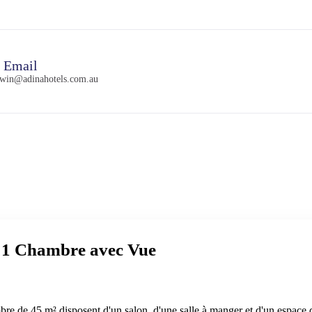
Email
rwin@adinahotels.com.au
 1 Chambre avec Vue
e de 45 m² disposent d'un salon, d'une salle à manger et d'un espace de 