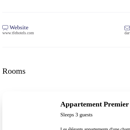
Website
www.tfehotels.com
da
Rooms
Appartement Premier
Sleeps 3 guests
Les élégants appartements d'une chambr