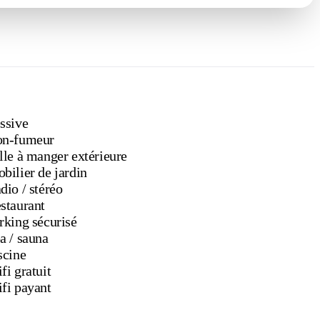
ssive
n-fumeur
lle à manger extérieure
bilier de jardin
Radio / stéréo
staurant
rking sécurisé
Spa / sauna
scine
fi gratuit
fi payant