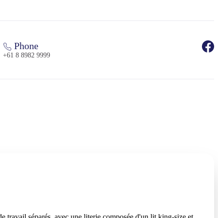
Phone
+61 8 8982 9999
travail séparés, avec une literie composée d'un lit king-size et