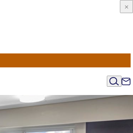
u Nord
régions