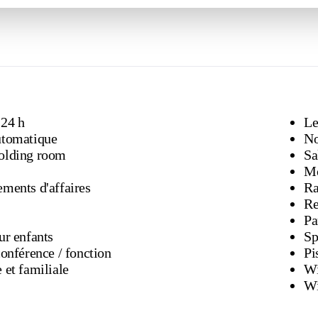
 24 h
Le
utomatique
No
olding room
Sa
Mo
ments d'affaires
Re
Pa
ur enfants
Salles de conférence / fonction
Pi
 et familiale
Wi
Wi