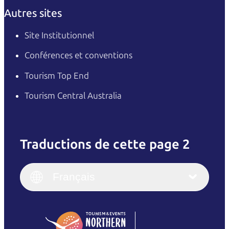
Autres sites
Site Institutionnel
Conférences et conventions
Tourism Top End
Tourism Central Australia
Traductions de cette page 2
English
Italiano
English (UK)
Français
Deutsch
English (US)
日本語
English
简体中文
(Singapore)