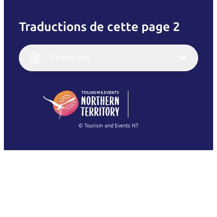
Traductions de cette page 2
English
Italiano
English (UK)
Français
Deutsch
English (US)
日本語
English
简体中文
(Singapore)
繁體中文
Français
© Tourism and Events NT
Voir toutes les photos