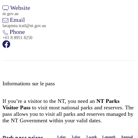
Website
nt.gov.au
Email
larapinta.trail@nt.gov.au
Phone
+61 8 8951 8250
Informations sur le pass
If you’re a visitor to the NT, you need an
NT Parks
Visitor Pass
to visit most national parks and reserves. The
pass allows you to visit all parks and reserves managed by
the NT Government within your valid dates.
1-day
3-day
2-week
1-month
Annual