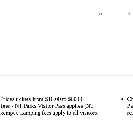
$5
$1
$25
$5
$8
$1
 Government issued Seniors Card, Pensioner Concession Card or
don't need a visitor pass but may be asked to show proof o
s online
or find out more about
passes & permits in th
 Prices tickets from $10.00 to $60.00
Ch
 fees - NT Parks Visitor Pass applies (NT
Pa
residents exempt). Camping fees apply to all visitors.