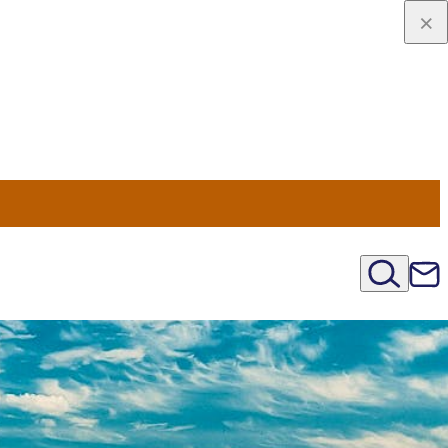
u Nord
régions