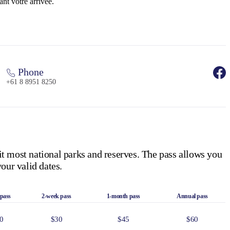
ant votre arrivée.
Phone
+61 8 8951 8250
it most national parks and reserves. The pass allows you
our valid dates.
 pass
2-week pass
1-month pass
Annual pass
0
$30
$45
$60