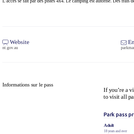
L'accès se fait par des pistes 4x4. Le camping est autorisé. Des frais 
Website
Em
nt.gov.au
parkma
Informations sur le pass
If you’re a v
to visit all
Park pass pr
Adult
18 years and over