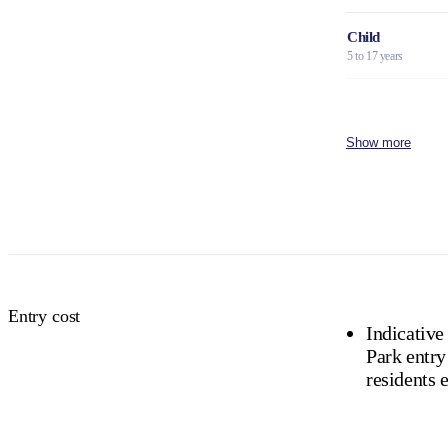
Child
5 to 17 years
Family
2 adults and 4 children
Show more
Concession
Holders of Australian
DVA Card.
NT residents 
Buy your pas
Entry cost
Indicative
Park entry