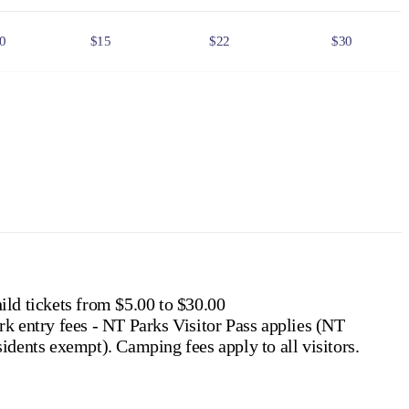
0
$15
$22
$30
0
$75
$110
$150
6
$24
$36
$48
f residency, such as a valid NT driver licence.
e NT
.
ild tickets from $5.00 to $30.00
rk entry fees - NT Parks Visitor Pass applies (NT
residents exempt). Camping fees apply to all visitors.