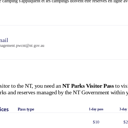
de camping s'appliquent et les campings doivent être réservés en ligne av
ail
nagement.pwcnt@nt.gov.au
isitor to the NT, you need an
NT Parks Visitor Pass
to vis
 parks and reserves managed by the NT Government within y
ices
Pass type
1-day pass
3-day
$10
$2