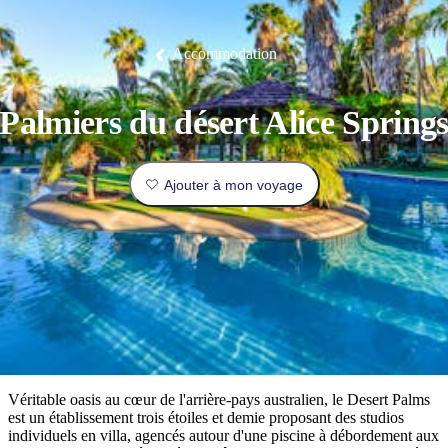
/
Litchfield
faune
Park
patrimoine
Terre
Expériences
D’endroits
Réserve
Lieux
Expériences
Îles
La
d'Arnhem
de
Piscine
de
Planifier
Tiwi
pêche
Est
luxe
où
thermale
Camping
Parc
Idées
incontournables
conservation
Tjoritja
Accommodation
de
et
national
de
des
/
et
aller
Mataranka
glamping
Nitmiluk
voyages
marbres
Parc
du
national
réserver
diable
Maguk
des
Profil
Palmiers du désert Alice Spring
West
Outback
de
MacDonnell
et
voyageur
Infos
activités
À
Ajouter à mon voyage
pratiques
en
faire
plein
Les
air
incontournables
Outils
du
de
Territoire
Planifiez
planification
Explorer
du
votre
par
Nord
voyage
régions
Véritable oasis au cœur de l'arrière-pays australien, le Desert Palms
est un établissement trois étoiles et demie proposant des studios
individuels en villa, agencés autour d'une piscine à débordement aux