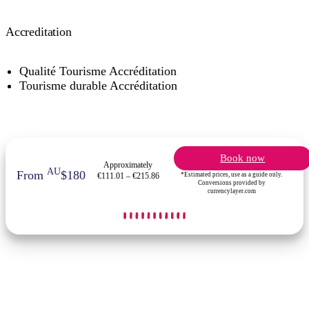
Accreditation
Qualité Tourisme Accréditation
Tourisme durable Accréditation
Book now
Approximately
AU
From
$180
*Estimated prices, use as a guide only.
€111.01 – €215.86
Conversions provided by
currencylayer.com