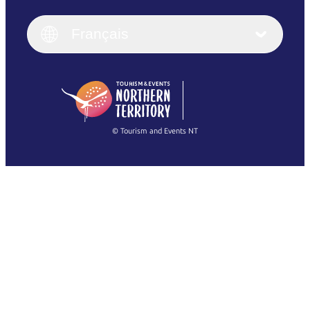
English
Italiano
English (UK)
Français
Deutsch
English (US)
日本語
English
简体中文
(Singapore)
繁體中文
Français
© Tourism and Events NT
Voir toutes les photos