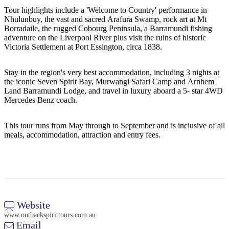
旅
规
按
Tour highlights include a 'Welcome to Country' performance in
行
划
地
Nhulunbuy, the vast and sacred Arafura Swamp, rock art at Mt
工
区
Borradaile, the rugged Cobourg Peninsula, a Barramundi fishing
adventure on the Liverpool River plus visit the ruins of historic
具
探
Victoria Settlement at Port Essington, circa 1838.
索
Stay in the region's very best accommodation, including 3 nights at
the iconic Seven Spirit Bay, Murwangi Safari Camp and Arnhem
搜
Land Barramundi Lodge, and travel in luxury aboard a 5- star 4WD
Mercedes Benz coach.
索:
This tour runs from May through to September and is inclusive of all
meals, accommodation, attraction and entry fees.
Sign
up
Website
www.outbackspirittours.com.au
Email