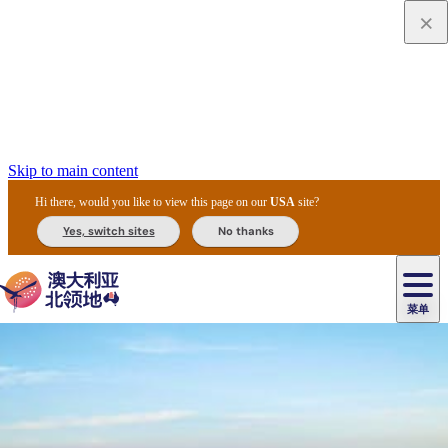
Skip to main content
Hi there, would you like to view this page on our
USA
site?
Yes, switch sites
No thanks
菜单
原
住
导
民
游
卡
文
爱
美
陪
卡
李
自
达
化
丽
食
同
节
租
杜
户
治
然
瓦
卡
尔
体
住
斯
攻
旅
主
庆
车
国
外
菲
和
塔
鲁
茨
文
验
宿
泉
略
程
乌
与
和
家
和
特
野
卡
历
尼
卡
奥
鲁
活
交
公
探
国
生
国
史
导
特
鲁
里
鲁
动
通
园
险
家
动
家
和
东
马
露
米
/
查
公
植
公
遗
提
阿
高