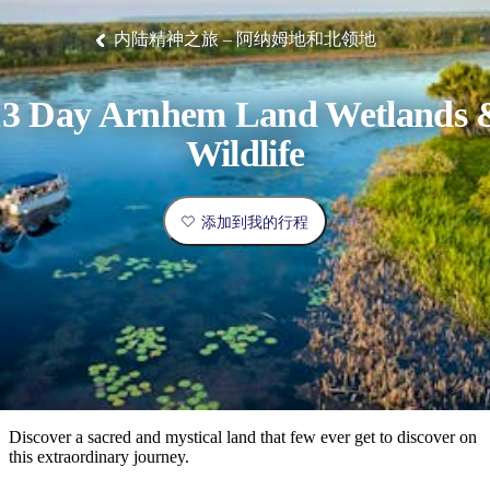
塔
营
鲁
航
魔
/
园
物
园
产
维
纳
端
兰
和
克
鬼
最
体
西
群
钓
姆
旅
卡
豪
国
旅
大
麦
内陆精神之旅 – 阿纳姆地和北领地
岛
鱼
地
游
温
华
家
行
受
验
理
马
克
泉
野
公
灵
景
石
古
唐
欢
池
营
园
感
保
克
纳
点
护
瀑
国
13 Day Arnhem Land Wetlands 
规
迎
区
布
家
公
划
目
旅
Wildlife
园
和
的
行
预
地
者
订
活
添加到我的行程
类
动
型
内
实
陆
用
和
精
信
户
规
选
息
外
划
榜
您
单
Discover a sacred and mystical land that few ever get to discover on
this extraordinary journey.
的