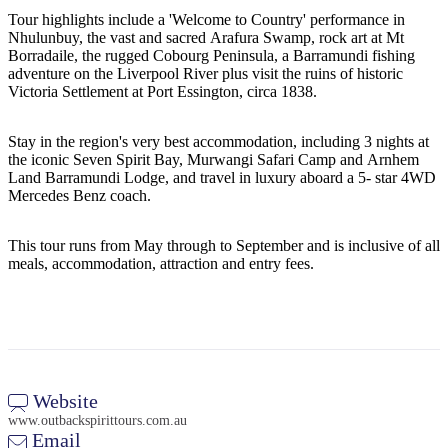
Tour highlights include a 'Welcome to Country' performance in
Nhulunbuy, the vast and sacred Arafura Swamp, rock art at Mt
Borradaile, the rugged Cobourg Peninsula, a Barramundi fishing
adventure on the Liverpool River plus visit the ruins of historic
Rechercher:
Victoria Settlement at Port Essington, circa 1838.
Stay in the region's very best accommodation, including 3 nights at
the iconic Seven Spirit Bay, Murwangi Safari Camp and Arnhem
Sign
Land Barramundi Lodge, and travel in luxury aboard a 5- star 4WD
up
Mercedes Benz coach.
This tour runs from May through to September and is inclusive of all
meals, accommodation, attraction and entry fees.
Website
www.outbackspirittours.com.au
Email