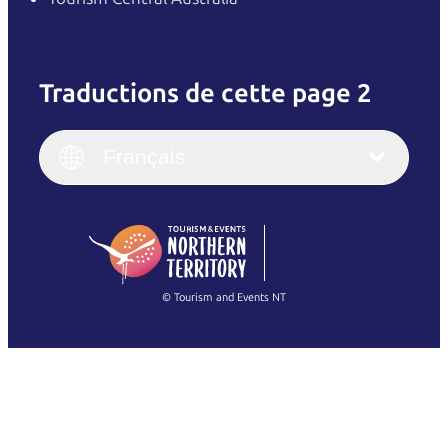
Traductions de cette page 2
English
Italiano
English (UK)
Français
Deutsch
English (US)
日本語
English
简体中文
(Singapore)
繁體中文
Français
© Tourism and Events NT
Voir toutes les photos