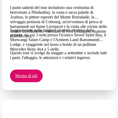
I punti salienti del tour includono una cerimonia di
benvenuto a Nhulunbuy, la vasta e sacra palude di
Arafura, le pitture rupestri del Monte Borradaile, la
selvaggia penisola di Cobourg, un'avventura di pesca al
barramundi sul fiume Liverpool e la visita alle rovine dello
Soggiornerete nelle migliori strutture ricettive della
storico insediamento vittoriano di Port Essington, risalente
regione, tra cui 3 notti presso l'iconico Seven Spirit Bay, il
al 1838 circa.
Murwangi Safari Camp e l'Arnhem Land Barramundi
Lodge, e viaggerete nel lusso a bordo di un pullman
Mercedes Benz 4x4 a 5 stelle.
Questo tour si svolge da maggio a settembre e include tutti
i pasti, l'alloggio, le attrazioni e i relativi ingressi.
Mostra di più