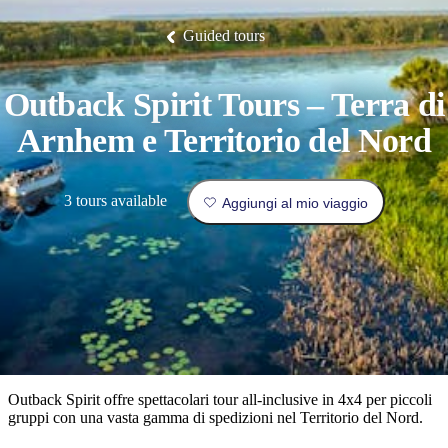
Litchfield
fauna
Park
tradizione
Arnhem
all’insegna
Luoghi
Esperienze
Isole
Land
del
Guided tours
I
Pianifica
Tiwi
Pesca
orientale.
lusso
da
Camping
Il
Idee
Tjorita
e
Nitmiluk
di
/
luoghi
e
visitare
Mataranka
glamping
Gorge
viaggio
Karlu
Parco
Karlu/Devils
Nazionale
più
prenota
Outback Spirit Tours – Terra di
Marbles
Maguk
dei
Tipo
popolari
West
di
Arnhem e Territorio del Nord
MacDonnell
viaggiatore
Informazioni
Cosa
3 tours available
Outback
pratiche
Aggiungi al mio viaggio
fare
e
Le
attività
esperienze
all'aperto
Strumenti
migliori
per
Pianifica
pianificare
il
Esplora
il
viaggio
per
viaggio
Outback Spirit offre spettacolari tour all-inclusive in 4x4 per piccoli
regioni
gruppi con una vasta gamma di spedizioni nel Territorio del Nord.