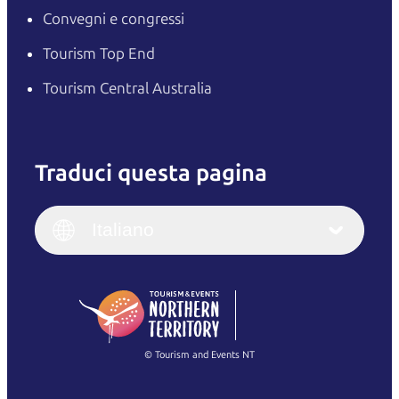
Convegni e congressi
Tourism Top End
Tourism Central Australia
Traduci questa pagina
English
Italiano
English (UK)
Italiano
Deutsch
English (US)
日本語
English
简体中文
(Singapore)
繁體中文
Français
© Tourism and Events NT
Mostra tutte le foto