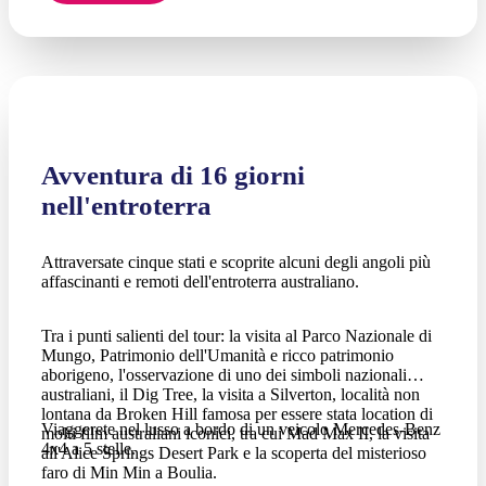
Avventura di 16 giorni
nell'entroterra
Attraversate cinque stati e scoprite alcuni degli angoli più
affascinanti e remoti dell'entroterra australiano.
Tra i punti salienti del tour: la visita al Parco Nazionale di
Mungo, Patrimonio dell'Umanità e ricco patrimonio
aborigeno, l'osservazione di uno dei simboli nazionali
australiani, il Dig Tree, la visita a Silverton, località non
lontana da Broken Hill famosa per essere stata location di
Viaggerete nel lusso a bordo di un veicolo Mercedes-Benz
molti film australiani iconici, tra cui Mad Max II, la visita
4x4 a 5 stelle.
all'Alice Springs Desert Park e la scoperta del misterioso
faro di Min Min a Boulia.