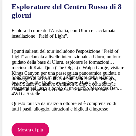
Esploratore del Centro Rosso di 8
giorni
Esplora il cuore dell'Australia, con Uluru e l'acclamata
installazione "Field of Light".
I punti salienti del tour includono l'esposizione "Field of
Light" acclamata a livello internazionale a Uluru, un tour
guidato della base di Uluru, esplorare le formazioni
rocciose di Kata Tjuta (The Olgas) e Walpa Gorge, visitare
Kings Canyon per una passeggiata panoramica guidata e
Soggiornerai nelle migliori sistemazioni della regione,
un viaggio attraverso l'Occidente MacDonnell Ranges,
incluse 3 notti al Sails in the Desert Hotel a 5 stelle, e
visita Stanley Chasm e Ormiston Gorge e cena sotto le
viaggerai nel lusso a bordo di un veicolo Mercedes Benz
stelle con l'esperienza culinaria "Sounds of Silence".
4WD a 5 stelle.
Questo tour va da marzo a ottobre ed è comprensivo di
tutti i pasti, alloggio, attrazioni e biglietti d'ingresso.
Mostra di più