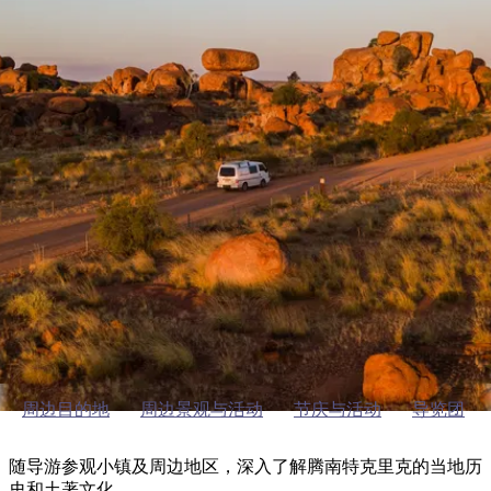
塔
营
鲁
航
魔
/
园
物
园
产
维
纳
端
兰
和
克
鬼
最
体
西
群
钓
姆
旅
卡
豪
国
旅
大
麦
岛
鱼
地
游
温
华
家
行
受
验
理
马
克
泉
野
公
灵
景
石
古
唐
欢
池
营
园
感
保
克
纳
特南特溪
点
护
瀑
国
规
迎
区
布
家
公
划
目
旅
园
导览团
和
的
行
预
地
者
订
活
类
动
型
内
实
陆
用
和
精
信
户
规
选
息
外
划
榜
周边目的地
周边景观与活动
节庆与活动
导览团
您
单
的
随导游参观小镇及周边地区，深入了解腾南特克里克的当地历
史和土著文化。