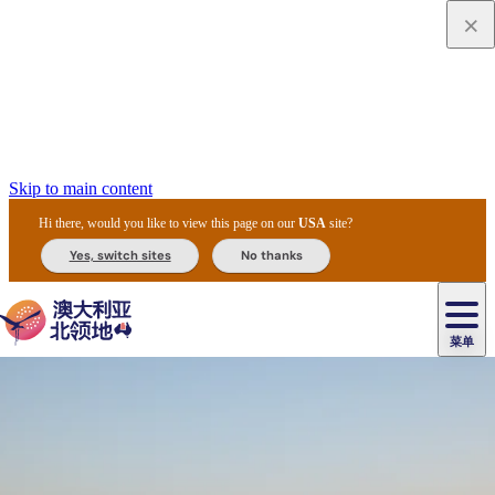
Skip to main content
Hi there, would you like to view this page on our
USA
site?
Yes, switch sites
No thanks
菜单
原
住
导
民
游
卡
文
爱
美
陪
卡
李
自
达
化
丽
食
同
节
租
杜
户
治
然
瓦
卡
尔
体
住
斯
攻
旅
主
庆
车
国
外
菲
和
塔
鲁
茨
文
验
宿
泉
略
程
乌
与
和
家
和
特
野
卡
历
尼
卡
奥
鲁
活
交
公
探
国
生
国
史
导
特
鲁
里
鲁
动
通
园
险
家
动
家
和
东
马
露
米
/
查
公
植
公
遗
提
阿
高