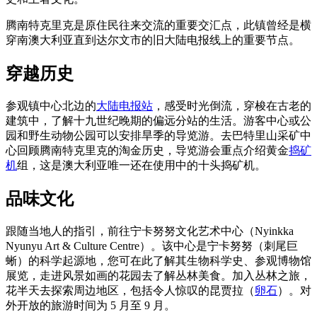
旅
规
按
行
划
地
腾南特克里克是原住民往来交流的重要交汇点，此镇曾经是横
工
区
穿南澳大利亚直到达尔文市的旧大陆电报线上的重要节点。
具
探
穿越历史
索
参观镇中心北边的
大陆电报站
，感受时光倒流，穿梭在古老的
建筑中，了解十九世纪晚期的偏远分站的生活。游客中心或公
搜
园和野生动物公园可以安排旱季的导览游。去巴特里山采矿中
索:
心回顾腾南特克里克的淘金历史，导览游会重点介绍黄金
捣矿
机
组，这是澳大利亚唯一还在使用中的十头捣矿机。
品味文化
Sign
up
跟随当地人的指引，前往宁卡努努文化艺术中心（Nyinkka
Nyunyu Art & Culture Centre）。该中心是宁卡努努（刺尾巨
蜥）的科学起源地，您可在此了解其生物科学史、参观博物馆
展览，走进风景如画的花园去了解丛林美食。加入丛林之旅，
花半天去探索周边地区，包括令人惊叹的昆贾拉（
卵石
）。对
外开放的旅游时间为 5 月至 9 月。