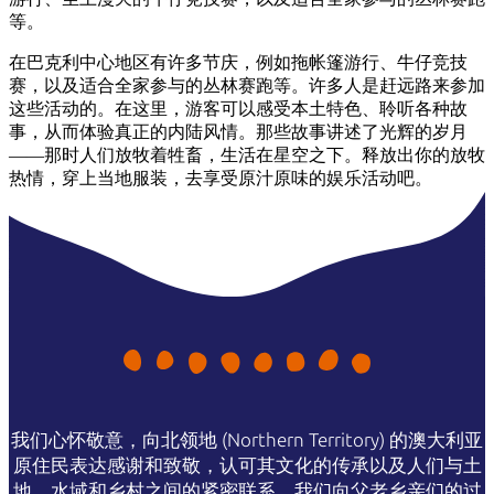
旅
规
按
等。
行
划
地
工
区
在巴克利中心地区有许多节庆，例如拖帐篷游行、牛仔竞技
赛，以及适合全家参与的丛林赛跑等。许多人是赶远路来参加
具
探
这些活动的。在这里，游客可以感受本土特色、聆听各种故
索
事，从而体验真正的内陆风情。那些故事讲述了光辉的岁月
——那时人们放牧着牲畜，生活在星空之下。释放出你的放牧
热情，穿上当地服装，去享受原汁原味的娱乐活动吧。
搜
索:
Sign
up
我们心怀敬意，向北领地 (Northern Territory) 的澳大利亚
原住民表达感谢和致敬，认可其文化的传承以及人们与土
地、水域和乡村之间的紧密联系。我们向父老乡亲们的过