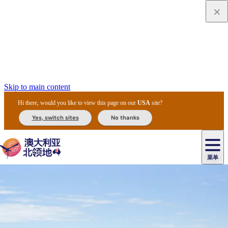
Skip to main content
Hi there, would you like to view this page on our
USA
site?
Yes, switch sites
No thanks
菜单
原
住
导
民
游
卡
文
爱
美
陪
卡
李
自
达
化
丽
食
同
节
租
杜
户
治
然
瓦
卡
尔
体
住
斯
攻
旅
主
庆
车
国
外
菲
和
塔
鲁
茨
文
验
宿
泉
略
程
乌
与
和
家
和
特
野
卡
历
尼
卡
奥
鲁
活
交
公
探
国
生
国
史
导
特
鲁
里
鲁
动
通
园
险
家
动
家
和
东
马
露
米
/
查
公
植
公
遗
提
阿
高