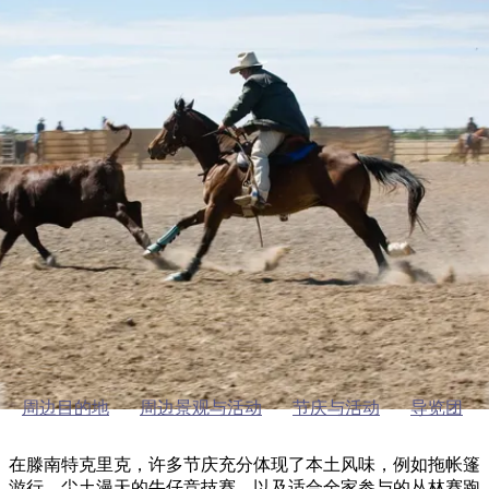
塔
营
鲁
航
魔
/
园
物
园
产
维
纳
端
兰
和
克
鬼
最
体
西
群
钓
姆
旅
卡
豪
国
旅
大
麦
岛
鱼
地
游
温
华
家
行
受
验
理
马
克
泉
野
公
灵
景
石
古
唐
欢
池
营
园
感
保
克
纳
特南特溪
点
护
瀑
国
规
迎
区
布
家
公
划
目
旅
园
节庆与活动
和
的
行
预
地
者
订
活
类
动
型
内
实
陆
用
和
精
信
户
规
选
息
外
划
榜
周边目的地
周边景观与活动
节庆与活动
导览团
您
单
的
在滕南特克里克，许多节庆充分体现了本土风味，例如拖帐篷
游行、尘土漫天的牛仔竞技赛，以及适合全家参与的丛林赛跑