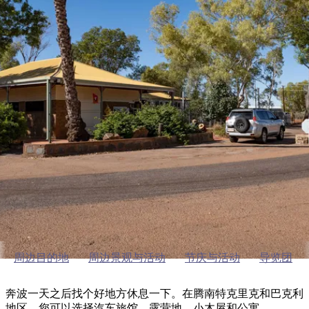
塔
营
鲁
航
魔
/
园
物
园
产
维
纳
端
兰
和
克
鬼
最
体
西
群
钓
姆
旅
卡
豪
国
旅
大
麦
岛
鱼
地
游
温
华
家
行
受
验
理
马
克
泉
野
公
灵
景
石
古
唐
欢
池
营
园
感
保
克
纳
特南特溪
点
护
瀑
国
规
迎
区
布
家
公
划
目
旅
园
住宿
和
的
行
预
地
者
订
活
类
动
型
内
实
陆
用
和
精
信
户
规
选
息
外
划
榜
周边目的地
周边景观与活动
节庆与活动
导览团
您
单
的
奔波一天之后找个好地方休息一下。在腾南特克里克和巴克利
地区，您可以选择汽车旅馆、露营地、小木屋和公寓。