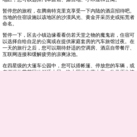
旅
规
按
行
划
地
暂停您的旅程，在腾南特克里克享受一下内陆的酒店招待吧。
工
区
当地的住宿设施以该地区的沙漠风光、黄金开采历史或拓荒者
命名。
具
探
索
暂停一下，区去小镇边缘看看仿若天堂之物的魔鬼岩，住宿可
以选择自给自足的公寓或在提供家庭套房的汽车旅馆过夜。在
一天的旅行之后，您可以期待舒适的空调房、酒店自带餐厅、
搜
互联网连接和缓解疲劳的凉爽泳池。
索:
在四星级的大篷车公园中，您可以搭帐篷、停放您的车辆，或
者搬进热带花园的舒适小屋。晚上围坐在营火旁，欣赏原住诗
人的表演或享受丛林美食家的招待。
Sign
游览伦纳泉 (Renner Spring)，看看此泉灌注而成的泻湖，观察
up
聚集于此的鸟类的生活，小镇以此泉命名，然后入住当地客
栈，享受主人的盛情款待。
奔波一天之后找个好地方休息一下。在腾南特克里克和巴克利
地区，您可以选择汽车旅馆、露营地、小木屋和公寓。
搜索滕南克里克住宿