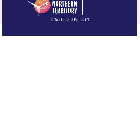
简体中文
(Singapore)
繁體中文
Français
© Tourism and Events NT