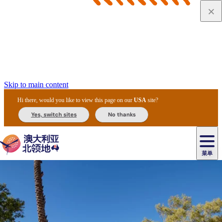
Skip to main content
Hi there, would you like to view this page on our
USA
site?
Yes, switch sites
No thanks
菜单
原
住
导
民
游
卡
文
爱
美
陪
卡
李
自
达
化
丽
食
同
节
租
杜
户
治
然
瓦
卡
尔
体
住
斯
攻
旅
主
庆
车
国
外
菲
和
塔
鲁
茨
文
验
宿
泉
略
程
乌
与
和
家
和
特
野
卡
历
尼
卡
奥
鲁
活
交
公
探
国
生
国
史
导
特
鲁
里
鲁
动
通
园
险
家
动
家
和
东
马
露
米
/
查
公
植
公
遗
提
阿
高