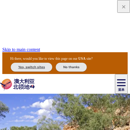
Skip to main content
Hi there, would you like to view this page on our
USA
site?
Yes, switch sites
No thanks
菜单
原
住
导
民
游
卡
文
爱
美
陪
卡
李
自
达
化
丽
食
同
节
租
杜
户
治
然
瓦
卡
尔
体
住
斯
攻
旅
主
庆
车
国
外
菲
和
塔
鲁
茨
文
验
宿
泉
略
程
乌
与
和
家
和
特
野
卡
历
尼
卡
奥
鲁
活
交
公
探
国
生
国
史
导
特
鲁
里
鲁
动
通
园
险
家
动
家
和
东
马
露
米
/
查
公
植
公
遗
提
阿
高