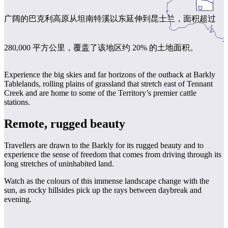
旅
规
按
行
划
地
广阔的巴克利高原从坦南特溪以东延伸到昆士兰，面积超过
工
区
具
探
280,000 平方公里，覆盖了该地区约 20% 的土地面积。
索
Experience the big skies and far horizons of the outback at Barkly
Tablelands, rolling plains of grassland that stretch east of Tennant
搜
Creek and are home to some of the Territory’s premier cattle
索:
stations.
Remote, rugged beauty
Travellers are drawn to the Barkly for its rugged beauty and to
Sign
experience the sense of freedom that comes from driving through its
up
long stretches of uninhabited land.
Watch as the colours of this immense landscape change with the
sun, as rocky hillsides pick up the rays between daybreak and
evening.