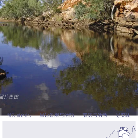
塔
营
鲁
航
魔
/
园
物
园
产
维
纳
端
兰
和
克
鬼
最
体
西
群
钓
姆
旅
卡
豪
国
旅
大
麦
岛
鱼
地
游
温
华
家
行
受
验
理
马
克
周边目的地
泉
野
公
灵
景
石
古
唐
欢
池
营
园
感
保
克
纳
点
护
瀑
国
规
迎
区
布
家
巴克利高原
公
划
目
旅
园
和
的
行
预
地
者
添加到我的行程
订
活
类
动
型
内
实
陆
用
和
照片集锦
精
信
户
规
选
息
外
划
榜
周边目的地
周边景观与活动
节庆与活动
导览团
您
单
的