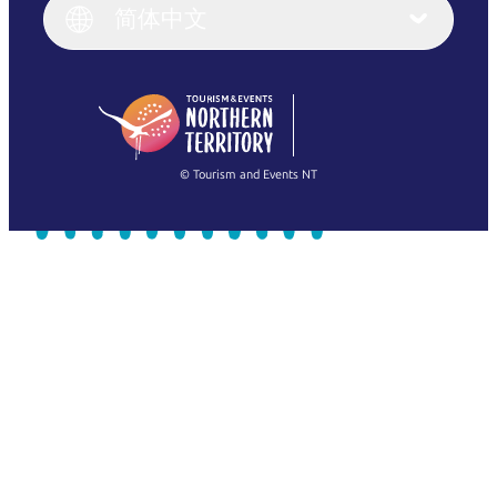
English (UK)
简体中文
Deutsch
English (US)
日本語
English
简体中文
(Singapore)
繁體中文
Français
© Tourism and Events NT