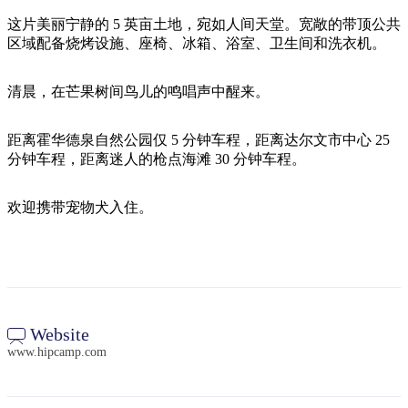
旅
规
按
行
划
这片美丽宁静的 5 英亩土地，宛如人间天堂。宽敞的带顶公共
地
区域配备烧烤设施、座椅、冰箱、浴室、卫生间和洗衣机。
工
区
具
探
清晨，在芒果树间鸟儿的鸣唱声中醒来。
索
距离霍华德泉自然公园仅 5 分钟车程，距离达尔文市中心 25
分钟车程，距离迷人的枪点海滩 30 分钟车程。
搜
索:
欢迎携带宠物犬入住。
Sign
up
Website
www.hipcamp.com