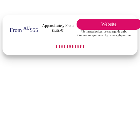
Website
Approximately From
AU
From
$55
¥258.41
*Estimated prices, use as a guide only.
Conversions provided by currencylayer.com