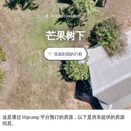
塔
营
鲁
航
魔
/
园
物
园
产
维
纳
端
兰
和
克
鬼
最
体
西
群
钓
姆
旅
卡
豪
国
旅
大
麦
岛
鱼
地
游
温
华
家
行
受
验
理
马
克
Accommodation
泉
野
公
灵
景
石
古
唐
欢
池
营
园
感
保
克
纳
点
护
瀑
国
规
迎
区
布
家
芒果树下
公
划
目
旅
园
和
的
行
预
地
者
添加到我的行程
订
活
类
动
型
内
实
陆
用
和
精
信
户
规
选
息
外
划
榜
您
单
这是通过 Hipcamp 平台预订的房源，以下是房东提供的房源
的
信息。