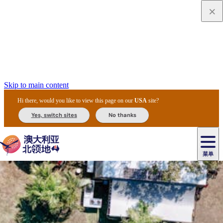
Skip to main content
Hi there, would you like to view this page on our
USA
site?
Yes, switch sites
No thanks
菜单
原
住
导
民
游
卡
文
爱
美
陪
卡
李
自
达
化
丽
食
同
节
租
杜
户
治
然
瓦
卡
尔
体
住
斯
攻
旅
主
庆
车
国
外
菲
和
塔
鲁
茨
文
验
宿
泉
略
程
乌
与
和
家
和
特
野
卡
历
尼
卡
奥
鲁
活
交
公
探
国
生
国
史
导
特
鲁
里
鲁
动
通
园
险
家
动
家
和
东
马
露
米
/
查
公
植
公
遗
提
阿
高