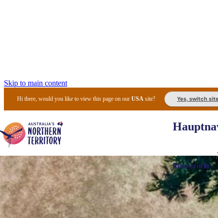
Skip to main content
Yes, switch sit
Hi there, would you like to view this page on our
USA
site?
Hauptnav
Reiseziele
Die