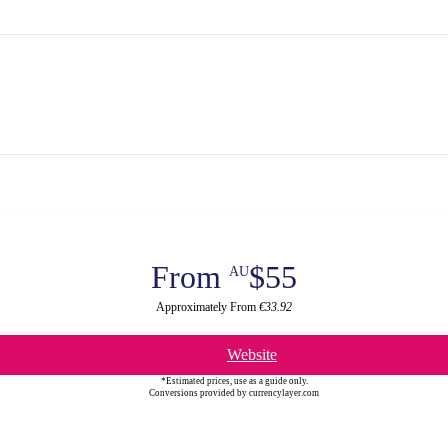
From
$55
AU
Approximately From
€33.92
Website
*Estimated prices, use as a guide only.
Conversions provided by currencylayer.com