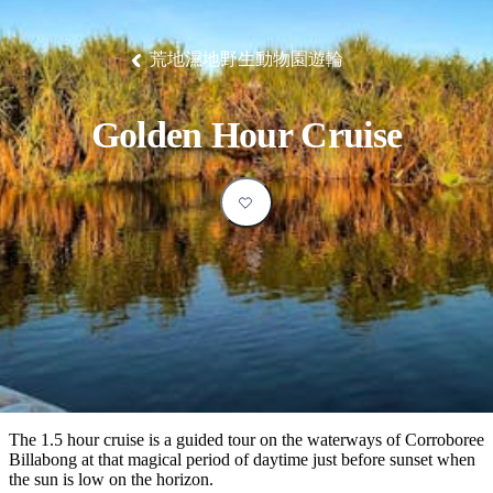
塔
營
魯
錄
魔
/
園
物
園
物
維
納
華
蘭
和
克
鬼
西
群
釣
姆
旅
卡
豪
國
大
麥
島
魚
地
游
溫
華
家
自
理
馬
克
荒地濕地野生動物園遊輪
最
體
泉
野
公
駕
必
石
古
唐
池
營
園
遊
保
克
納
受
驗
訪
護
瀑
國
規
區
布
家
歡
景
Golden Hour Cruise
公
劃
園
迎
點
和
目
旅
預
的
客
訂
地
類
型
必
玩
實
內
活
用
陸
動
推
資
和
薦
訊
戶
榜
The 1.5 hour cruise is a guided tour on the waterways of Corroboree
外
單
Billabong at that magical period of daytime just before sunset when
the sun is low on the horizon.