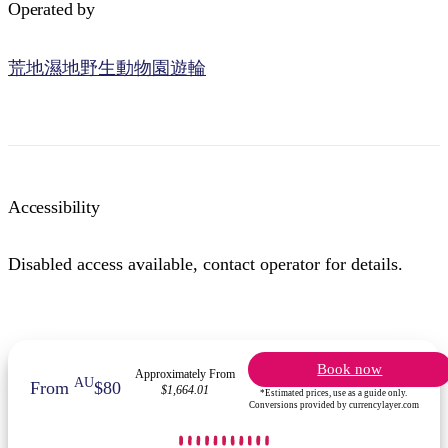
Operated by
荒地濕地野生動物園遊輪
Accessibility
Disabled access available, contact operator for details.
Book now
Approximately From
AU
From
$80
$1,664.01
*Estimated prices, use as a guide only.
Conversions provided by currencylayer.com