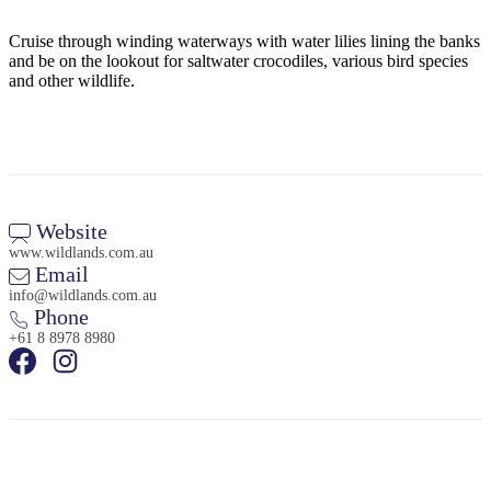
規
規
劃
劃
Cruise through winding waterways with water lilies lining the banks
按
您
工
and be on the lookout for saltwater crocodiles, various bird species
地
and other wildlife.
的
具
區
旅
探
行
索
Website
www.wildlands.com.au
Email
info@wildlands.com.au
搜
Phone
尋:
+61 8 8978 8980
Sign
up