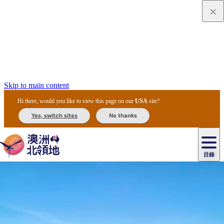
Skip to main content
Hi there, would you like to view this page on our
USA
site?
Yes, switch sites
No thanks
目錄
原
住
民
租
卡
文
愛
美
車
卡
李
自
達
化
麗
食
導
節
和
杜
戶
治
然
瓦
卡
爾
體
住
斯
攻
覽
主
慶
交
國
外
菲
和
塔
魯
茨
文
驗
宿
泉
略
團
烏
與
通
家
和
特
野
卡
歷
尼
卡
奧
魯
活
工
公
探
國
生
國
史
目
特
魯
里
魯
動
具
園
險
家
動
家
與
東
馬
露
米
/
查
公
植
公
文
提
阿
豪