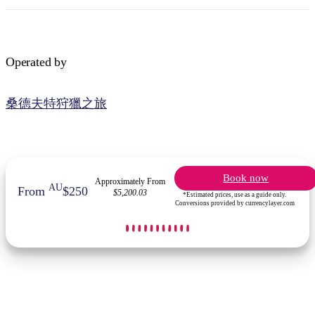
Operated by
桑德夫特狩獵之旅
Book now
Approximately From
AU
From
$250
$5,200.03
*Estimated prices, use as a guide only.
Conversions provided by currencylayer.com