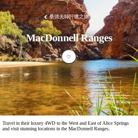
塔
營
魯
錄
魔
/
園
物
園
物
維
納
華
蘭
和
克
鬼
西
群
釣
姆
旅
卡
豪
國
大
麥
島
魚
地
游
溫
華
家
自
理
馬
克
桑德夫特狩獵之旅
最
體
泉
野
公
駕
必
石
古
唐
池
營
園
遊
保
克
納
受
驗
訪
護
瀑
國
規
區
布
家
歡
景
MacDonnell Ranges
公
劃
園
迎
點
和
目
旅
預
的
客
訂
地
類
型
必
玩
實
內
活
用
陸
動
推
資
和
薦
訊
戶
榜
Travel in their luxury 4WD to the West and East of Alice Springs
外
單
and visit stunning locations in the MacDonnell Ranges.