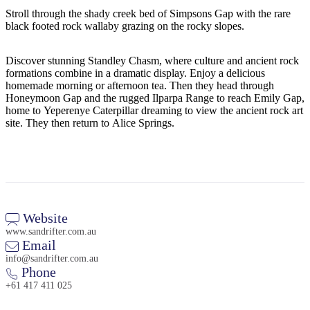
規
規
Stroll through the shady creek bed of Simpsons Gap with the rare
劃
劃
black footed rock wallaby grazing on the rocky slopes.
按
您
工
地
的
具
Discover stunning Standley Chasm, where culture and ancient rock
區
旅
formations combine in a dramatic display. Enjoy a delicious
探
homemade morning or afternoon tea. Then they head through
行
Honeymoon Gap and the rugged Ilparpa Range to reach Emily Gap,
索
home to Yeperenye Caterpillar dreaming to view the ancient rock art
site. They then return to Alice Springs.
搜
尋:
Website
www.sandrifter.com.au
Email
info@sandrifter.com.au
Phone
Sign
+61 417 411 025
up