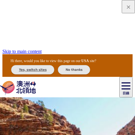
Skip to main content
Hi there, would you like to view this page on our
USA
site?
Yes, switch sites
No thanks
目錄
原
住
民
租
卡
文
愛
美
車
卡
李
自
達
化
麗
食
導
節
和
杜
戶
治
然
瓦
卡
爾
體
住
斯
攻
覽
主
慶
交
國
外
菲
和
塔
魯
茨
文
驗
宿
泉
略
團
烏
與
通
家
和
特
野
卡
歷
尼
卡
奧
魯
活
工
公
探
國
生
國
史
目
特
魯
里
魯
動
具
園
險
家
動
家
與
東
馬
露
米
/
查
公
植
公
文
提
阿
豪